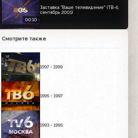
Заставка "Ваше телевидение" (ТВ-6,
сентябрь 2001)
00:10
Смотрите также
Заставка "Ваше кино" (ТВ-6,
03.09.2001-21.01.2002)
00:08
1997 - 1999
Заставка (ТВ6, осень 2001)
00:04
1995 - 1997
Заставка "ТВ-6 представляет"
(03.09.2001-21.01.2002)
00:10
1993 - 1995
Анонсирующие заставки (ТВ-6,