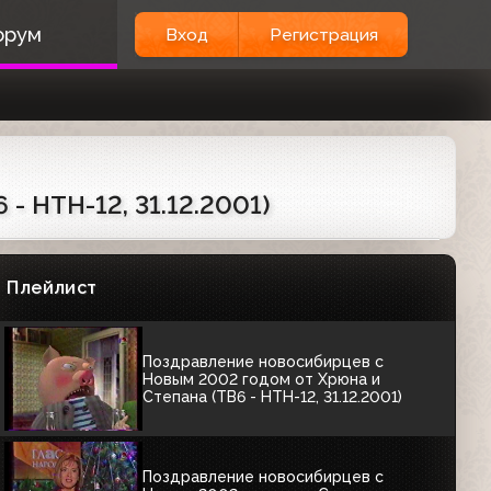
Заставка с ведущими (ТВ-6,2001-
орум
Вход
Регистрация
2002).Другая версия
00:10
Рекламная заставка (ТВ-6, 03.09.2001-
23.09.2001) вариант 2
00:06
- НТН-12, 31.12.2001)
Конечная заставка рекламы ТВ-6
(2001 - 2002)
Плейлист
00:03
Поздравление новосибирцев с
Новым 2002 годом от Хрюна и
Степана (ТВ6 - НТН-12, 31.12.2001)
Поздравление новосибирцев с