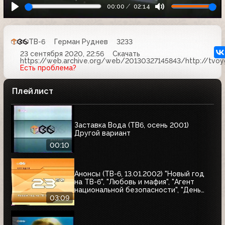
00:00
02:14
ТВ-6
Герман Руднев
3233
23 сентября 2020, 22:56
Скачать
https://web.archive.org/web/20130327145843/http://tvoyg
Есть проблема?
Плейлист
Заставка Вода (ТВ6, осень 2001)
Другой вариант
00:10
Анонсы (ТВ-6, 13.01.2002) "Новый год
на ТВ-6", "Любовь и мафия", "Агент
национальной безопасности", "День
счастья"
03:09