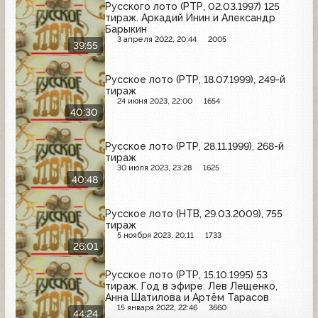
Русского лото (РТР, 02.03.1997) 125
тираж. Аркадий Инин и Александр
Барыкин
3 апреля 2022, 20:44
2005
39:55
Русское лото (РТР, 18.07.1999), 249-й
тираж
24 июня 2023, 22:00
1654
40:30
Русское лото (РТР, 28.11.1999), 268-й
тираж
30 июля 2023, 23:28
1625
40:48
Русское лото (НТВ, 29.03.2009), 755
тираж
5 ноября 2023, 20:11
1733
26:01
Русское лото (РТР, 15.10.1995) 53
тираж. Год в эфире. Лев Лещенко,
Анна Шатилова и Артём Тарасов
15 января 2022, 22:46
3660
44:24