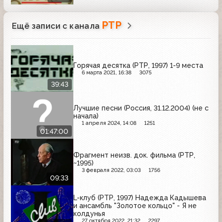
РТР
Ещё записи с канала
Горячая десятка (РТР, 1997) 1-9 места
6 марта 2021, 16:38
3075
39:43
Лучшие песни (Россия, 31.12.2004) (не с
начала)
1 апреля 2024, 14:08
1251
01:47:00
Фрагмент неизв. док. фильма (РТР,
~1995)
3 февраля 2022, 03:03
1756
09:33
L-клуб (РТР, 1997) Надежда Кадышева
и ансамбль "Золотое кольцо" - Я не
колдунья
27 октября 2022, 21:32
2297