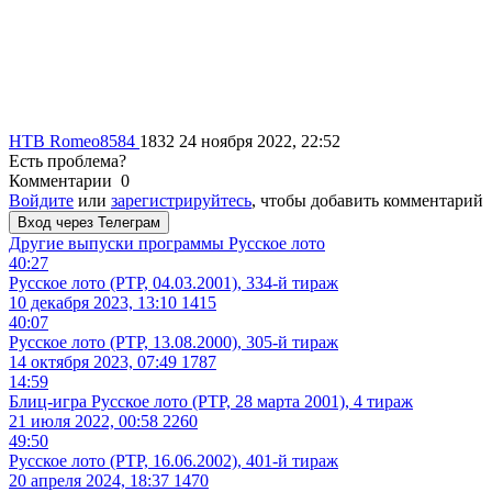
НТВ
Romeo8584
1832
24 ноября 2022, 22:52
Есть проблема?
Комментарии
0
Войдите
или
зарегистрируйтесь
, чтобы добавить комментарий
Вход через Телеграм
Другие выпуски программы
Русское лото
40:27
Русское лото (РТР, 04.03.2001), 334-й тираж
10 декабря 2023, 13:10
1415
40:07
Русское лото (РТР, 13.08.2000), 305-й тираж
14 октября 2023, 07:49
1787
14:59
Блиц-игра Русское лото (РТР, 28 марта 2001), 4 тираж
21 июля 2022, 00:58
2260
49:50
Русское лото (РТР, 16.06.2002), 401-й тираж
20 апреля 2024, 18:37
1470