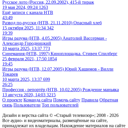
Русское лото (Россия, 22.09.2002), 415-й тираж
19 мая 2024, 09:24
1263
Ещё записи с канала
НТВ
43:49
Развод по-русски (НТВ, 21.11.2010) Опасный хлеб
15 октября 2025, 11:34
342
19:39
Игры разума (НТВ, 4.05.2005) Анатолий Вассерман -
Александр Городницкий
10 марта 2025, 13:37
773
Синемания (НТВ, 1997) Киноплощадка. Стивен Спилберг
25 февраля 2021, 17:50
1854
19:45
Игры разума (НТВ, 12.07.2005) Юрий Хашимов - Вилли
Токарев
10 марта 2025, 13:37
699
26:25
Профессия - репортёр (НТВ, 10.02.2005) Рождение маньяка
13 августа 2020, 14:03
3215
О проекте
Команда сайта
Помочь сайту
Правила
Обратная
связь
Пользователи
Топ пользователей
Дизайн и верстка сайта © «Старый телевизор»; 2008 - 2026
Все аудио- и видеоматериалы, размещённые на сайте,
принадлежат их владельцам. Нахождение материалов на сайте