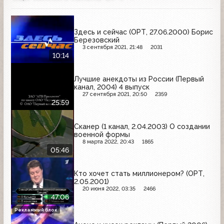
Здесь и сейчас (ОРТ, 27.06.2000) Борис
Березовский
3 сентября 2021, 21:48
2031
10:14
Лучшие анекдоты из России (Первый
канал, 2004) 4 выпуск
27 сентября 2021, 20:50
2359
25:59
Сканер (1 канал, 2.04.2003) О создании
военной формы
8 марта 2022, 20:43
1865
05:46
Кто хочет стать миллионером? (ОРТ,
2.05.2001)
20 июня 2022, 03:35
2466
47:06
Рекламный блок