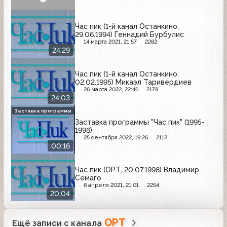
Час пик (1-й канал Останкино,
29.06.1994) Геннадий Бурбулис
14 марта 2021, 21:57
2262
24:29
Час пик (1-й канал Останкино,
02.02.1995) Микаэл Таривердиев
26 марта 2022, 22:46
2178
24:03
Заставка программы
Заставка программы "Час пик" (1995-
1996)
25 сентября 2022, 19:26
2112
00:16
Час пик (ОРТ, 20.07.1998) Владимир
Семаго
6 апреля 2021, 21:01
2254
20:04
ОРТ
Ещё записи с канала