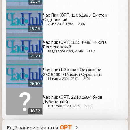
21:54
Час Пик (ОРТ, 11.05.1995) Виктор
Садовничий
7 мая 2016, 17:54
2316
18:06
Час пик (ОРТ, 16.10.1995) Никита
Богословский
18 декабря 2021, 22:46
2007
21:23
Час пик (1-й канал Останкино,
27.06.1994) Михаил Суровягин
14 марта 2021, 22:01
2424
25:10
Час пик (ОРТ, 22.10.1997) Яков
Дубенецкий
11 января 2024, 17:20
1300
18:52
ОРТ
Ещё записи с канала