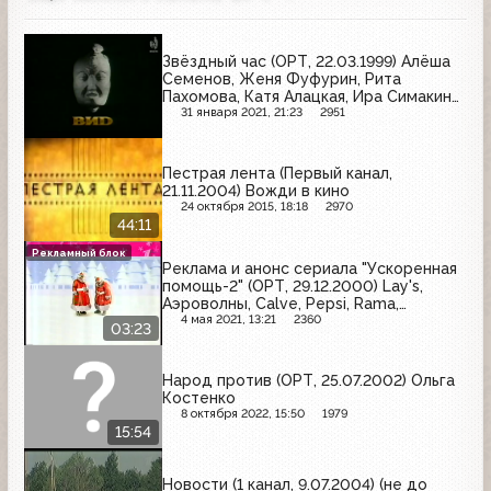
Звёздный час (ОРТ, 22.03.1999) Алёша
Семенов, Женя Фуфурин, Рита
Пахомова, Катя Алацкая, Ира Симакина,
Олеся Щукина
31 января 2021, 21:23
2951
Пестрая лента (Первый канал,
21.11.2004) Вожди в кино
24 октября 2015, 18:18
2970
44:11
Рекламный блок
Реклама и анонс сериала "Ускоренная
помощь-2" (ОРТ, 29.12.2000) Lay's,
Аэроволны, Calve, Pepsi, Rama,
Wrigley's, Беседа
4 мая 2021, 13:21
2360
03:23
Народ против (ОРТ, 25.07.2002) Ольга
Костенко
8 октября 2022, 15:50
1979
15:54
Новости (1 канал, 9.07.2004) (не до