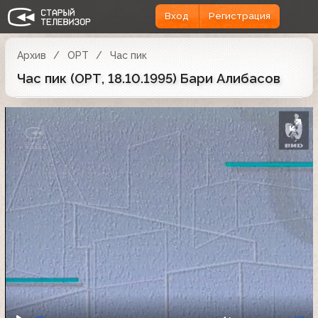
Вход
Регистрация
Архив
ОРТ
Час пик
Час пик (ОРТ, 18.10.1995) Бари Алибасов