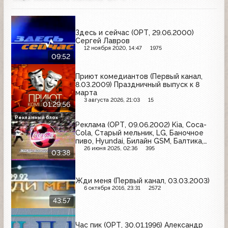
Здесь и сейчас (ОРТ, 29.06.2000)
Сергей Лавров
12 ноября 2020, 14:47
1975
09:52
Приют комедиантов (Первый канал,
8.03.2009) Праздничный выпуск к 8
марта
3 августа 2026, 21:03
15
01:29:56
Рекламный блок
Реклама (ОРТ, 09.06.2002) Kia, Coca-
Cola, Старый мельник, LG, Баночное
пиво, Hyundai, Билайн GSM, Балтика,
MasterCard
26 июня 2025, 02:36
395
03:38
Жди меня (Первый канал, 03.03.2003)
6 октября 2016, 23:31
2572
43:57
Час пик (ОРТ, 30.01.1996) Александр