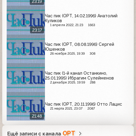
23:19
Час пик (ОРТ, 14.02.1996) Анатолий
Куликов
1 апреля 2022, 21:23
1663
23:17
Час пик (ОРТ, 08.08.1996) Сергей
Юшенков
26 ноября 2025, 19:39
308
Час пик (1-й канал Останкино,
25.01.1995) Ибрагим Сулейменов
2 декабря 2025, 19:59
288
Час пик (ОРТ, 20.11.1996) Отто Лацис
21 марта 2021, 23:07
2087
21:48
ОРТ
Ещё записи с канала