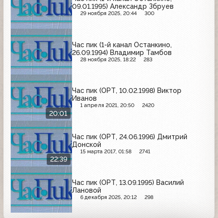
09.01.1995) Александр Збруев
29 ноября 2025, 20:44
300
Час пик (1-й канал Останкино,
26.09.1994) Владимир Тамбов
28 ноября 2025, 18:22
283
Час пик (ОРТ, 10.02.1998) Виктор
Иванов
1 апреля 2021, 20:50
2420
20:01
Час пик (ОРТ, 24.06.1996) Дмитрий
Донской
15 марта 2017, 01:58
2741
22:39
Час пик (ОРТ, 13.09.1995) Василий
Лановой
6 декабря 2025, 20:12
298