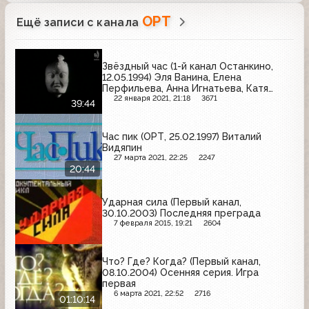
ОРТ
Ещё записи с канала
Звёздный час (1-й канал Останкино,
12.05.1994) Эля Ванина, Елена
Перфильева, Анна Игнатьева, Катя
Грушникова, Володя Моисеев, Тоня
22 января 2021, 21:18
3671
39:44
Кузнецова
Час пик (ОРТ, 25.02.1997) Виталий
Видяпин
27 марта 2021, 22:25
2247
20:44
Ударная сила (Первый канал,
30.10.2003) Последняя преграда
7 февраля 2015, 19:21
2604
Что? Где? Когда? (Первый канал,
08.10.2004) Осенняя серия. Игра
первая
6 марта 2021, 22:52
2716
01:10:14