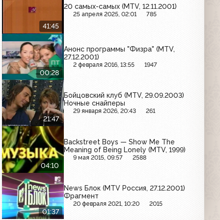
20 самых-самых (MTV, 12.11.2001)
25 апреля 2025, 02:01
785
41:45
Анонс программы "Физра" (MTV,
27.12.2001)
2 февраля 2016, 13:55
1947
00:28
Бойцовский клуб (MTV, 29.09.2003)
Ночные снайперы
29 января 2026, 20:43
261
21:47
Backstreet Boys — Show Me The
Meaning of Being Lonely (MTV, 1999)
9 мая 2015, 09:57
2588
04:10
News Блок (MTV Россия, 27.12.2001)
Фрагмент
20 февраля 2021, 10:20
2015
01:37