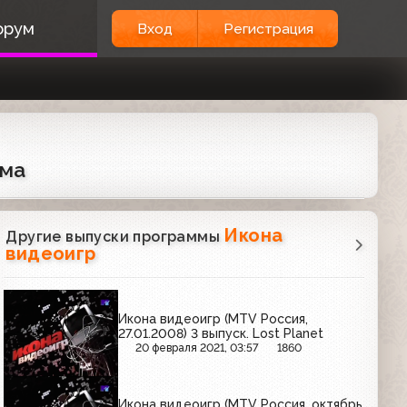
орум
Вход
Регистрация
ума
Икона
Другие выпуски программы
видеоигр
Икона видеоигр (MTV Россия,
27.01.2008) 3 выпуск. Lost Planet
20 февраля 2021, 03:57
1860
Икона видеоигр (MTV Россия, октябрь