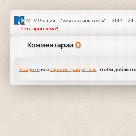
MTV Россия
"имя пользователя"
2142
24 
Есть проблема?
0
Комментарии
Войдите
или
зарегистрируйтесь
, чтобы добавит