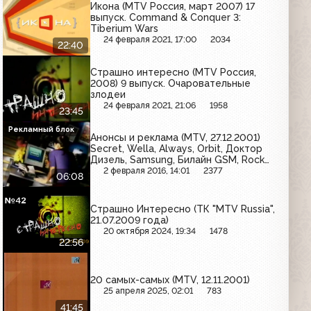
Икона (MTV Россия, март 2007) 17
выпуск. Command & Conquer 3:
Tiberium Wars
24 февраля 2021, 17:00
2034
22:40
Страшно интересно (MTV Россия,
2008) 9 выпуск. Очаровательные
злодеи
24 февраля 2021, 21:06
1958
23:45
Рекламный блок
Анонсы и реклама (MTV, 27.12.2001)
Secret, Wella, Always, Orbit, Доктор
Дизель, Samsung, Билайн GSM, Rock
Zone, Panasonic, Coca-Cola
2 февраля 2016, 14:01
2377
06:08
Страшно Интересно (ТК "MTV Russia",
21.07.2009 года)
20 октября 2024, 19:34
1478
22:56
20 самых-самых (MTV, 12.11.2001)
25 апреля 2025, 02:01
783
41:45