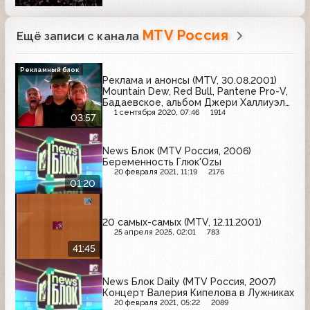
MTV Россия
Ещё записи с канала
Рекламный блок
Реклама и анонсы (MTV, 30.08.2001)
Mountain Dew, Red Bull, Pantene Pro-V,
Бадаевское, альбом Джери Халлиуэлл
"Scream If You Wanna Go Faster", Modus
1 сентября 2020, 07:46
1914
03:57
Vivendis, Мобил Телеком
News Блок (MTV Россия, 2006)
Беременность Глюк'Ozы
20 февраля 2021, 11:19
2176
01:20
20 самых-самых (MTV, 12.11.2001)
25 апреля 2025, 02:01
783
41:45
News Блок Daily (MTV Россия, 2007)
Концерт Валерия Кипелова в Лужниках
20 февраля 2021, 05:22
2089