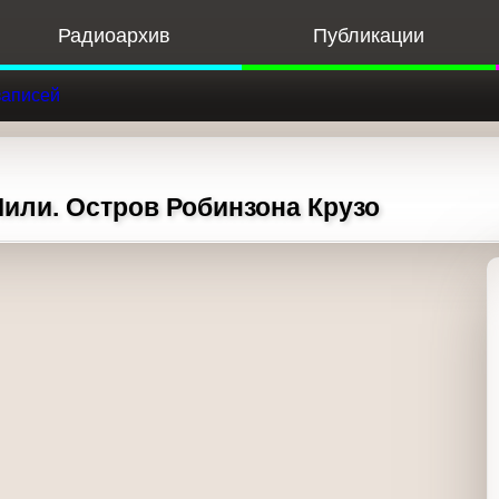
Радиоархив
Публикации
Ф
к записей
 Чили. Остров Робинзона Крузо