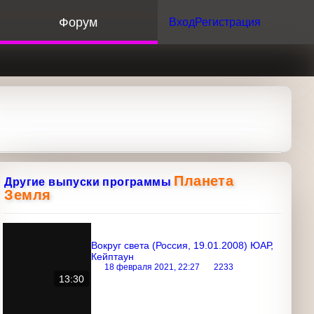
орум
Вход
Регистрация
Планета
Другие выпуски программы
Земля
Вокруг света (Россия, 19.01.2008)
ЮАР, Кейптаун
18 февраля 2021, 22:27
2233
13:30