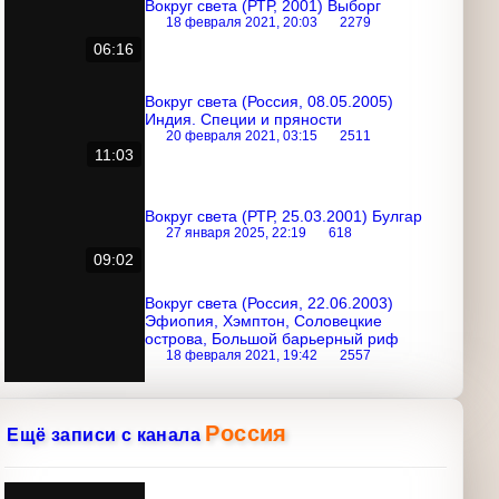
Вокруг света (РТР, 2001) Выборг
18 февраля 2021, 20:03
2279
06:16
Вокруг света (Россия, 08.05.2005)
Индия. Специи и пряности
20 февраля 2021, 03:15
2511
11:03
Вокруг света (РТР, 25.03.2001) Булгар
27 января 2025, 22:19
618
09:02
Вокруг света (Россия, 22.06.2003)
Эфиопия, Хэмптон, Соловецкие
острова, Большой барьерный риф
18 февраля 2021, 19:42
2557
Россия
Ещё записи с канала