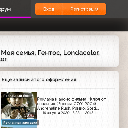
орум
Вход
Регистрация
 Моя семья, Гентос, Londacolor,
tor
Еще записи этого оформления
Рекламный блок
Реклама и анонс фильма «Ключ от
спальни» (Россия, 07.01.2004)
Andrenaline Rush, Римио, Sorti,
Мириталь, Черкизовский, Ruscafe,
19 августа 2020, 15:28
2045
03:43
Colgate, Snickers
Рекламная заставка