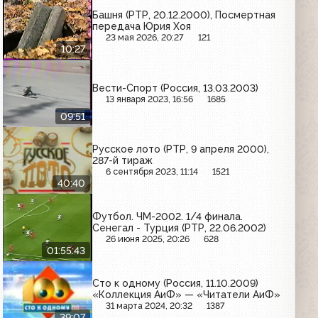
Башня (РТР, 20.12.2000), Посмертная
передача Юрия Хоя
23 мая 2026, 20:27
121
10:27
Вести-Спорт (Россия, 13.03.2003)
13 января 2023, 16:56
1685
09:51
Русское лото (РТР, 9 апреля 2000),
287-й тираж
6 сентября 2023, 11:14
1521
40:40
Футбол. ЧМ-2002. 1/4 финала.
Сенегал - Турция (РТР, 22.06.2002)
26 июня 2025, 20:26
628
01:55:43
Сто к одному (Россия, 11.10.2009)
«Коллекция АиФ» — «Читатели АиФ»
31 марта 2024, 20:32
1387
39:07