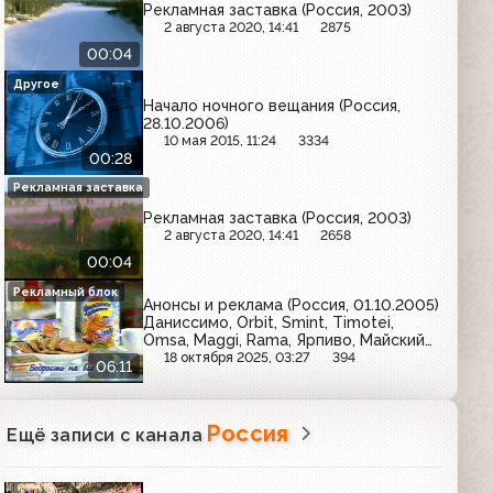
Рекламная заставка (Россия, 2003)
2 августа 2020, 14:41
2875
00:04
Другое
Начало ночного вещания (Россия,
28.10.2006)
10 мая 2015, 11:24
3334
00:28
Рекламная заставка
Рекламная заставка (Россия, 2003)
2 августа 2020, 14:41
2658
00:04
Рекламный блок
Анонсы и реклама (Россия, 01.10.2005)
Даниссимо, Orbit, Smint, Timotei,
Omsa, Maggi, Rama, Ярпиво, Майский
чай, Tuborg, Centrum, ПК просто,
18 октября 2025, 03:27
394
06:11
Home Credit, Юбилейное
Россия
Ещё записи с канала