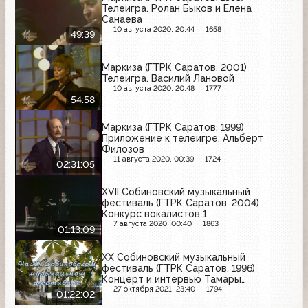
Телеигра. Ролан Быков и Елена
Санаева
10 августа 2020, 20:44
1658
49:39
Маркиза (ГТРК Саратов, 2001)
Телеигра. Василий Лановой
10 августа 2020, 20:48
1777
54:58
Маркиза (ГТРК Саратов, 1999)
Приложение к телеигре. Альберт
Филозов
11 августа 2020, 00:39
1724
02:31:05
XVII Собиновский музыкальный
фестиваль (ГТРК Саратов, 2004)
Конкурс вокалистов 1
7 августа 2020, 00:40
1863
01:13:09
XX Собиновский музыкальный
фестиваль (ГТРК Саратов, 1996)
Концерт и интервью Тамары
Синявской
27 октября 2021, 23:40
1794
01:22:02