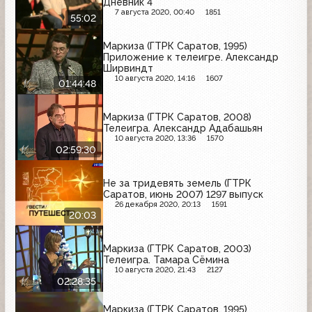
Дневник 4
7 августа 2020, 00:40
1851
55:02
Маркиза (ГТРК Саратов, 1995)
Приложение к телеигре. Александр
Ширвиндт
10 августа 2020, 14:16
1607
01:44:48
Маркиза (ГТРК Саратов, 2008)
Телеигра. Александр Адабашьян
10 августа 2020, 13:36
1570
02:59:30
Не за тридевять земель (ГТРК
Саратов, июнь 2007) 1297 выпуск
26 декабря 2020, 20:13
1591
20:03
Маркиза (ГТРК Саратов, 2003)
Телеигра. Тамара Сёмина
10 августа 2020, 21:43
2127
02:28:35
Маркиза (ГТРК Саратов, 1995)