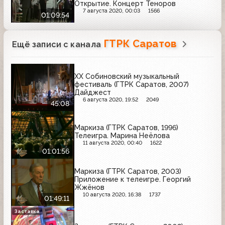
Открытие. Концерт Теноров
7 августа 2020, 00:03
1566
01:09:54
ГТРК Саратов
Ещё записи с канала
XX Собиновский музыкальный
фестиваль (ГТРК Саратов, 2007)
Дайджест
6 августа 2020, 19:52
2049
45:08
Маркиза (ГТРК Саратов, 1996)
Телеигра. Марина Неёлова
11 августа 2020, 00:40
1622
01:01:56
Маркиза (ГТРК Саратов, 2003)
Приложение к телеигре. Георгий
Жжёнов
10 августа 2020, 16:38
1737
01:49:11
Заставка