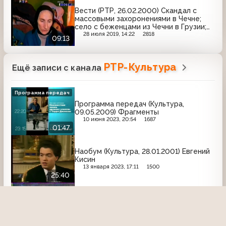
Вести (РТР, 26.02.2000) Скандал с
массовыми захоронениями в Чечне;
село с беженцами из Чечни в Грузии;
акции протеста в России в отношении
28 июля 2019, 14:22
2818
09:13
Польши
РТР-Культура
Ещё записи с канала
Программа передач
Программа передач (Культура,
09.05.2009) Фрагменты
10 июня 2023, 20:54
1687
01:47
Наобум (Культура, 28.01.2001) Евгений
Кисин
13 января 2023, 17:11
1500
25:40
Линия жизни (Культура, 1.10.2004)
Ирина Антонова
27 октября 2024, 00:10
750