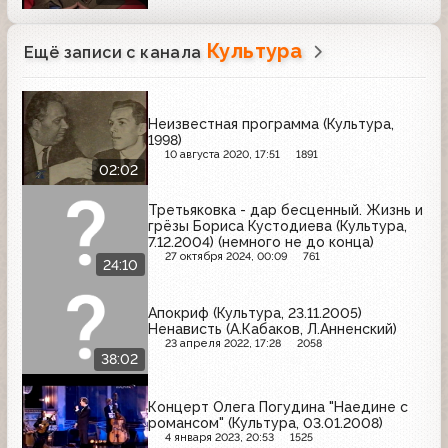
Культура
Ещё записи с канала
Неизвестная программа (Культура,
1998)
10 августа 2020, 17:51
1891
02:02
Третьяковка - дар бесценный. Жизнь и
грёзы Бориса Кустодиева (Культура,
7.12.2004) (немного не до конца)
27 октября 2024, 00:09
761
24:10
Апокриф (Культура, 23.11.2005)
Ненависть (А.Кабаков, Л.Анненский)
23 апреля 2022, 17:28
2058
38:02
Концерт Олега Погудина "Наедине с
романсом" (Культура, 03.01.2008)
4 января 2023, 20:53
1525