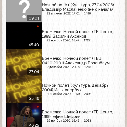
Ночной полёт (Культура, 27.04.2006)
Владимир Маслаченко (не с начала)
23 апреля 2022, 17:01
1496
09:01
Времечко. Ночной полёт (ТВ Центр,
1999) Василий Аксенов
29 ноября 2020, 15:47
1722
45:40
Времечко. Ночной полет (ТВЦ,
04.10.2001) Александр Розенбаум
2 декабря 2023, 20:39
1278
27:04
Ночной полёт (Культура, декабрь
2004) Илья Авербух
30 ноября 2020, 12:59
2096
25:46
Времечко. Ночной полет (ТВ Центр,
1999) Ефим Шифрин
29 ноября 2020, 15:45
2023
46:25