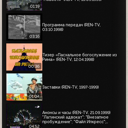
01:19
Программа передач (REN-TV,
03.10.1998)
03:16
Тизер «Пасхальное богослужение из
Рима» (REN-TV, 12.04.1998)
00:36
Заставки (REN-TV, 1997-1999)
01:04
Анонсы и часы (REN-TV, 21.09.1999)
"Латинский адвокат"; "Внезапное
пробуждение"; "Файл Ипкресс";
"Пешка"; "Африка"; "Просчёт";
04:52