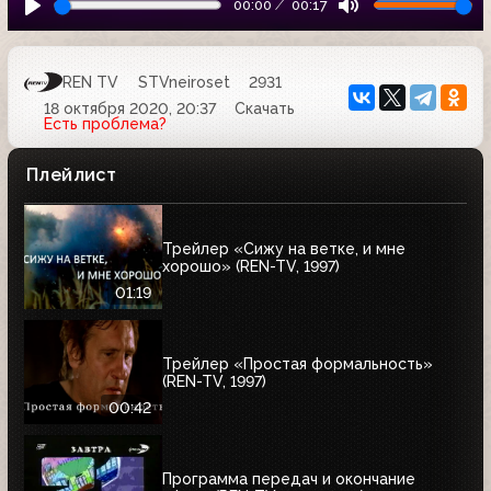
00:00
00:17
REN TV
STVneiroset
2931
18 октября 2020, 20:37
Скачать
Есть проблема?
Плейлист
Трейлер «Сижу на ветке, и мне
хорошо» (REN-TV, 1997)
01:19
Трейлер «Простая формальность»
(REN-TV, 1997)
00:42
Программа передач и окончание