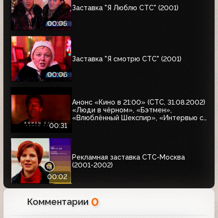
Заставка "Я Люблю СТС" (2001)
00:05
Заставка "Я смотрю СТС" (2001)
00:06
Анонс «Кино в 21:00» (СТС, 31.08.2002)
«Люди в чёрном», «Бэтмен»,
«Влюблённый Шекспир», «Интервью с
вампиром», «Миссия невыполнима-2»,
00:31
«Марс атакует», «Конец света»,
«Угнать за 60 секунд»
Рекламная заставка СТС-Москва
(2001-2002)
00:02
0
Комментарии