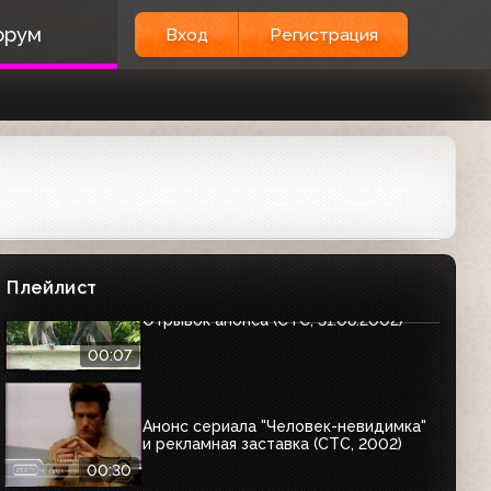
00:30
орум
Вход
Регистрация
Анонсы (СТС, 2.06.2002)
02:10
Анонсы (СТС, 2.06.2002)
02:34
Плейлист
Отрывок анонса (СТС, 31.08.2002)
00:07
Анонс сериала "Человек-невидимка"
и рекламная заставка (СТС, 2002)
00:30