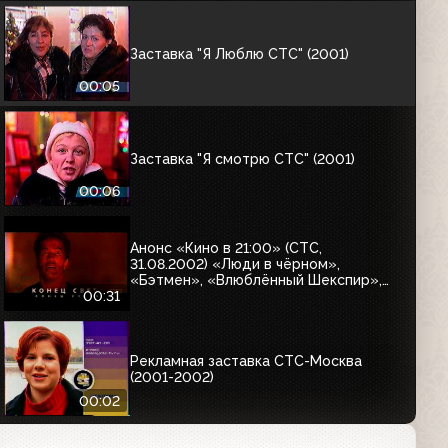
Заставка "Я Люблю СТС" (2001)
00:05
Заставка "Я смотрю СТС" (2001)
00:06
Анонс «Кино в 21:00» (СТС,
31.08.2002) «Люди в чёрном»,
«Бэтмен», «Влюблённый Шекспир»,
«Интервью с вампиром», «Миссия
00:31
невыполнима-2», «Марс атакует»,
«Конец света», «Угнать за 60
секунд»
Рекламная заставка СТС-Москва
(2001-2002)
00:02