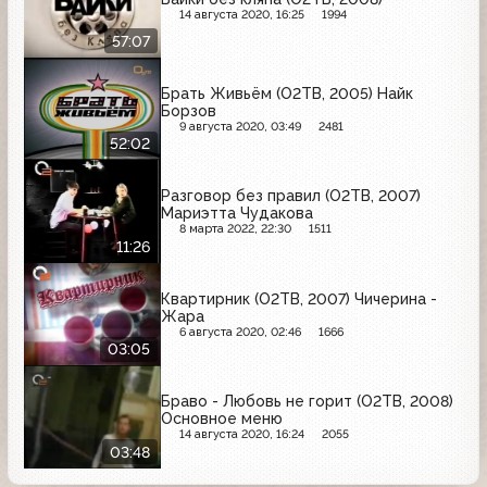
14 августа 2020, 16:25
1994
57:07
Брать Живьём (О2ТВ, 2005) Найк
Борзов
9 августа 2020, 03:49
2481
52:02
Разговор без правил (О2ТВ, 2007)
Мариэтта Чудакова
8 марта 2022, 22:30
1511
11:26
Квартирник (О2ТВ, 2007) Чичерина -
Жара
6 августа 2020, 02:46
1666
03:05
Браво - Любовь не горит (О2ТВ, 2008)
Основное меню
14 августа 2020, 16:24
2055
03:48