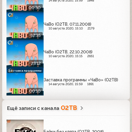
14 августа 2020, 15:59
1848
00:30
ЧаВо (О2ТВ, 07.11.2008)
10 августа 2020, 15:10
2179
52:35
ЧаВо (О2ТВ, 22.10.2008)
10 августа 2020, 15:15
2651
23:12
Заставка программы
Заставка программы «ЧаВо» (О2ТВ)
14 августа 2020, 15:59
1891
00:10
О2ТВ
Ещё записи с канала
Байки без кляпа (О2ТВ, 2008)