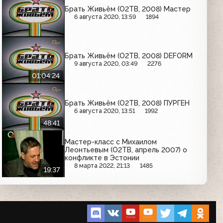
Брать Живьём (О2ТВ, 2008) Мастер
6 августа 2020, 13:59
1894
Брать Живьём (О2ТВ, 2008) DEFORM
9 августа 2020, 03:49
2276
01:04:24
Брать Живьём (О2ТВ, 2008) ПУРГЕН
6 августа 2020, 13:51
1992
48:41
Мастер-класс с Михаилом
Леонтьевым (О2ТВ, апрель 2007) о
конфликте в Эстонии
8 марта 2022, 21:13
1485
19:37