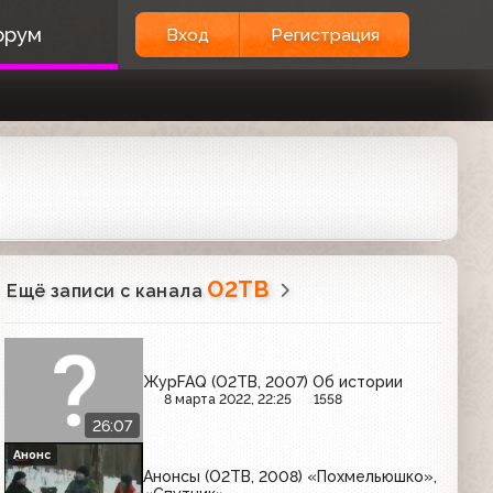
орум
Вход
Регистрация
О2ТВ
Ещё записи с канала
ЖурFAQ (О2ТВ, 2007) Об истории
8 марта 2022, 22:25
1558
26:07
Анонс
Анонсы (О2ТВ, 2008) «Похмельюшко»,