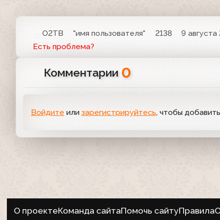
О2ТВ
"имя пользователя"
2138
9 августа
Есть проблема?
0
Комментарии
Войдите
или
зарегистрируйтесь
, чтобы добавит
О проекте
Команда сайта
Помочь сайту
Правила
О