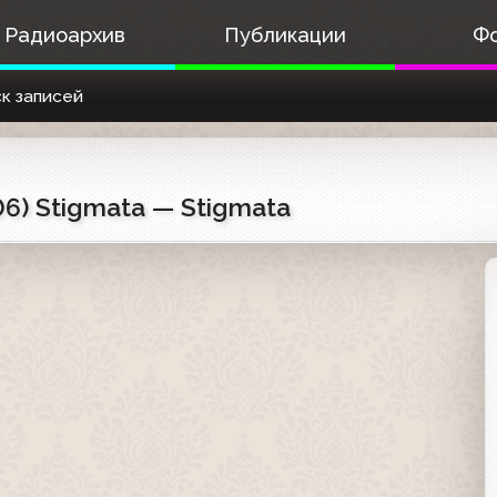
Радиоархив
Публикации
Ф
к записей
6) Stigmata — Stigmata