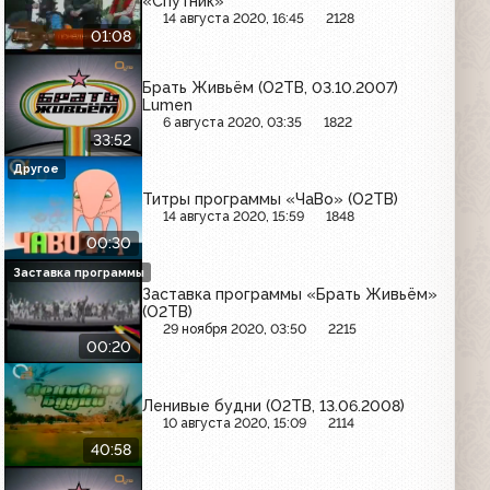
«Спутник»
14 августа 2020, 16:45
2128
01:08
Брать Живьём (О2ТВ, 03.10.2007)
Lumen
6 августа 2020, 03:35
1822
33:52
Другое
Титры программы «ЧаВо» (О2ТВ)
14 августа 2020, 15:59
1848
00:30
Заставка программы
Заставка программы «Брать Живьём»
(О2ТВ)
29 ноября 2020, 03:50
2215
00:20
Ленивые будни (О2ТВ, 13.06.2008)
10 августа 2020, 15:09
2114
40:58