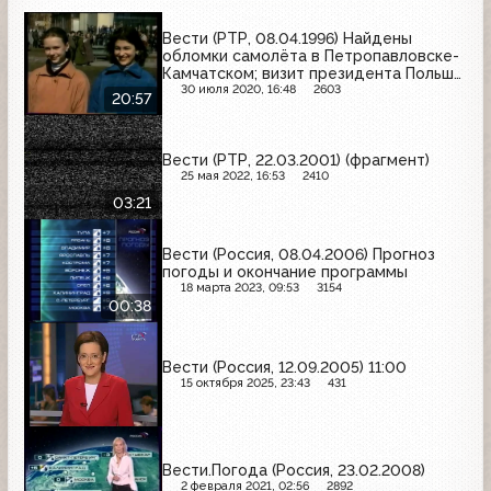
Вести (РТР, 08.04.1996) Найдены
обломки самолёта в Петропавловске-
Камчатском; визит президента Польши
в Россию; война в Чечне; ситуация в
30 июля 2020, 16:48
2603
20:57
Палестине; юбилей Калининградской
области
Вести (РТР, 22.03.2001) (фрагмент)
25 мая 2022, 16:53
2410
03:21
Вести (Россия, 08.04.2006) Прогноз
погоды и окончание программы
18 марта 2023, 09:53
3154
00:38
Вести (Россия, 12.09.2005) 11:00
15 октября 2025, 23:43
431
Вести.Погода (Россия, 23.02.2008)
2 февраля 2021, 02:56
2892