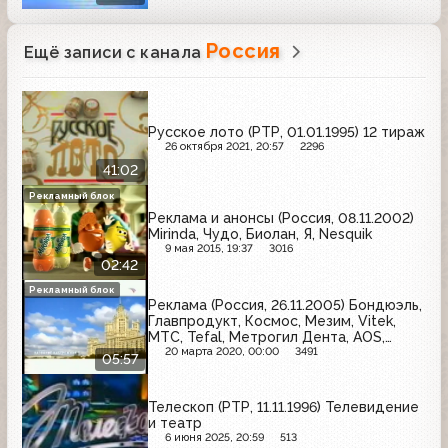
Россия
Ещё записи с канала
Русское лото (РТР, 01.01.1995) 12 тираж
26 октября 2021, 20:57
2296
41:02
Рекламный блок
Реклама и анонсы (Россия, 08.11.2002)
Mirinda, Чудо, Биолан, Я, Nesquik
9 мая 2015, 19:37
3016
02:42
Рекламный блок
Реклама (Россия, 26.11.2005) Бондюэль,
Главпродукт, Космос, Мезим, Vitek,
МТС, Tefal, Метрогил Дента, AOS,
Пенталгин-Н, Аншлаг, Активиа, Big Bon,
20 марта 2020, 00:00
3491
05:57
Роллтон, Vanish, Причуда, Dirol, Русское
лото, Actimel
Телескоп (РТР, 11.11.1996) Телевидение
и театр
6 июня 2025, 20:59
513