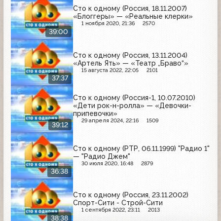
Сто к одному (Россия, 18.11.2007)
«Блоггеры» — «Реальные клерки»
1 ноября 2020, 21:36
2570
39:00
Сто к одному (Россия, 13.11.2004)
«Артель Ять» — «Театр „Браво“»
15 августа 2022, 22:05
2101
37:37
Сто к одному (Россия-1, 10.07.2010)
«Дети рок-н-ролла» — «Девочки-
припевочки»
29 апреля 2024, 22:16
1509
39:12
Сто к одному (РТР, 06.11.1999) "Радио 1"
— "Радио Джем"
30 июля 2020, 16:48
2879
36:38
Сто к одному (Россия, 23.11.2002)
Спорт-Сити - Строй-Сити
1 сентября 2022, 23:11
2013
38:38