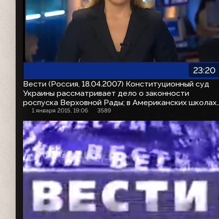
23:20
Вести (Россия, 18.04.2007) Конституционный суд
Украины рассматривает дело о законности
роспуска Верховной Рады; в Американских школах
и колледжах паника из-за массового убийства в
1 января 2015, 19:06
3589
штате Вирджиния