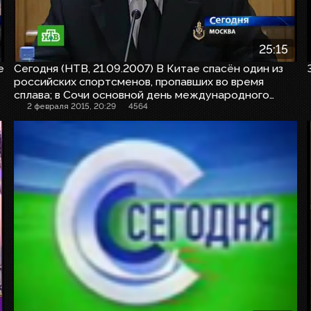
25:15
е
Сегодня (НТВ, 21.09.2007) В Китае спасён один из
российских спортсменов, пропавших во время
сплава; в Сочи основной день международного
экономического форума
2 февраля 2015, 20:29
4564