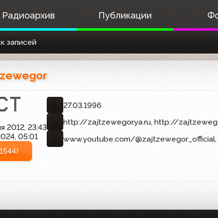
Радиоархив
Публикации
Ф
к записей
tzewegor
27.03.1996
http://zajtzewegor.ya.ru, http://zajtzeweg
я 2012, 23:43
024, 05:01
www.youtube.com/@zajtzewegor_officia
1544)