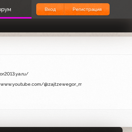
орум
Вход
Регистрация
or2013.ya.ru/
l, www.youtube.com/@zajtzewegor_moscowtv, https://www