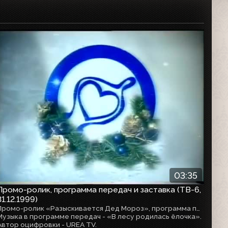
Программа передач
03:35
Промо-ролик, программа передач и заставка (ТВ-6,
31.12.1999)
Промо-ролик «Разыскивается Дед Мороз», программа передач на субботу, 1 января 2000 года (С новым 2000 годом! / Телеканалу ТВ-6 - 7 лет в эфире!) и заставка-пиктограмма «Сердце».
Музыка в программе передач - «В лесу родилась ёлочка».
Автор оцифровки - UREA TV.