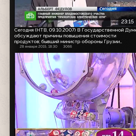
23:15
Сегодня (НТВ, 09.10.2007) В Государственной Дум
обсуждают причины повышения стоимости
продуктов; бывший министр обороны Грузии
Окруашвили отпущен из тюрьмы под залог
28 января 2015, 18:30
3066