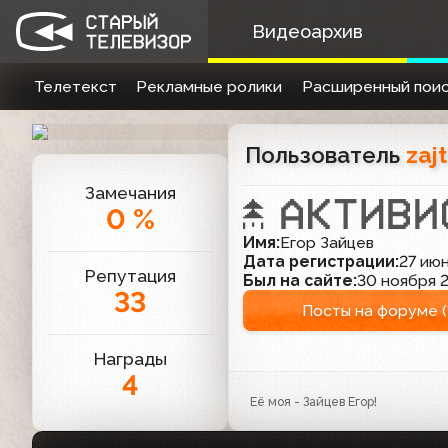
Видеоархив
Телетекст
Рекламные ролики
Расширенный поис
Пользователь
zaj
Замечания
0 %
Имя:
Егор Зайцев
Дата регистрации:
27 июн
Репутация
Был на сайте:
30 ноября 2
33
Посты на форуме (
Награды
4
Её моя - Зайцев Егор!