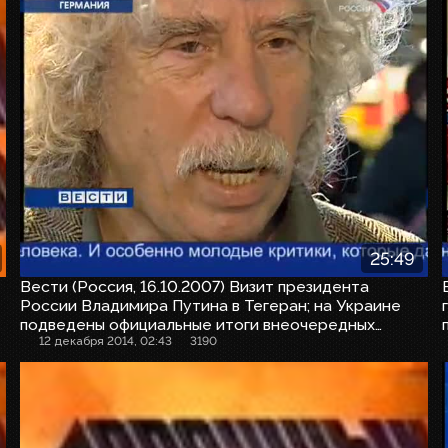
25:49
Вести (Россия, 16.10.2007) Визит президента
России Владимира Путина в Тегеран; на Украине
подведены официальные итоги внеочередных
выборов в Верховную раду
12 декабря 2014, 02:43
3190