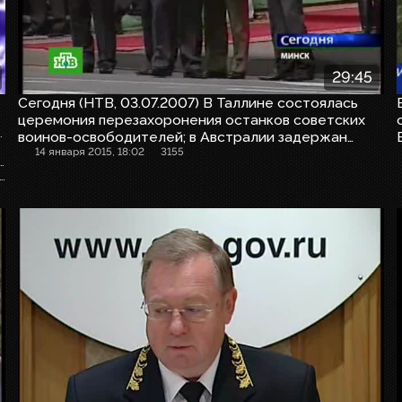
29:45
Сегодня (НТВ, 03.07.2007) В Таллине состоялась
церемония перезахоронения останков советских
шунов. На прямой связи с места происшествия - Дмитрий Гусев.
воинов-освободителей; в Австралии задержан
восьмой подозреваемый в подготовке британских
14 января 2015, 18:02
3155
оссии под руководством Виктора Зубкова. На прямой связи из Белого Дома - Максим Киселёв.
терактов
держан мужчина, подозреваемый в похищении и убийстве российских дипломатов.