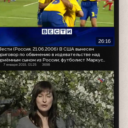
26:16
Вести (Россия, 21.06.2006) В США вынесен
приговор по обвинению в издевательстве над
приёмным сыном из России; футболист Маркус
Альбек забил 2000-й гол на чемпионате мира по
7 января 2015, 01:25
3698
футболу в Германии