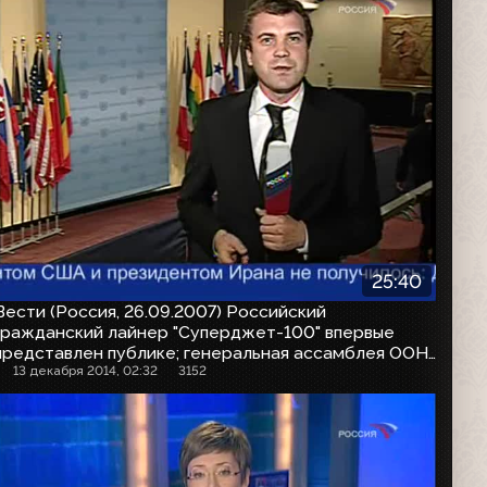
25:40
Вести (Россия, 26.09.2007) Российский
гражданский лайнер "Суперджет-100" впервые
представлен публике; генеральная ассамблея ООН
проходит под знаком противостояния США и Ирана
13 декабря 2014, 02:32
3152