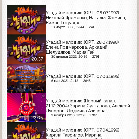
Угадай мелодию (ОРТ, 08.07.1997)
Николай Яременко, Наталья Фомина,
Вижан Гогуадзе
18 марта 2026, 19:44
241
Угадай мелодию (ОРТ, 28.07.1998)
Елена Подмаркова, Аркадий
Шелудяков, Мария Гай
30 января 2022, 20:39
2791
20:37
Угадай мелодию (ОРТ, 07.06.1995)
6 мая 2021, 21:18
2645
Угадай мелодию (Первый канал,
21.12.2004) Зарина Султанова, Алексей
Ляпоров, Людмила Азизова
9 ноября 2016, 22:19
2787
22:05
Угадай мелодию (ОРТ, 07.04.1999)
Кирилл Гаврилов, Марина