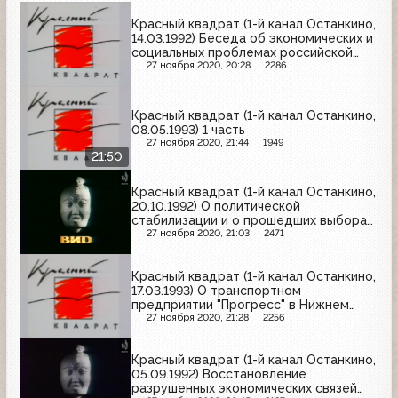
Красный квадрат (1-й канал Останкино,
14.03.1992) Беседа об экономических и
социальных проблемах российской
армии (2 часть)
27 ноября 2020, 20:28
2286
Красный квадрат (1-й канал Останкино,
08.05.1993) 1 часть
27 ноября 2020, 21:44
1949
21:50
Красный квадрат (1-й канал Останкино,
20.10.1992) О политической
стабилизации и о прошедших выборах
в Грузии, составе парламента
27 ноября 2020, 21:03
2471
республики, о цветах флага Абхазии,
религиозном факторе в республике, о
Красный квадрат (1-й канал Останкино,
грузино-абхазском конфликте (2 часть)
17.03.1993) О транспортном
предприятии "Прогресс" в Нижнем
Новгороде
27 ноября 2020, 21:28
2256
Красный квадрат (1-й канал Останкино,
05.09.1992) Восстановление
разрушенных экономических связей