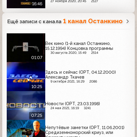
между республиками бывшего СССР
27 ноября 2020, 20:45
2127
16:46
(фрагмент)
1 канал Останкино
Ещё записи с канала
Век кино (1-й канал Останкино,
15.12.1994) Концовка программы
30 августа 2020, 15:49
2514
01:07
Здесь и сейчас (ОРТ, 04.12.2000)
Александр Ткачев
9 октября 2021, 16:29
2086
10:25
Новости (ОРТ, 23.03.1998)
24 мая 2021, 16:19
3241
07:25
Непутёвые заметки (ОРТ, 11.06.2001)
Средиземноморский криуз, или