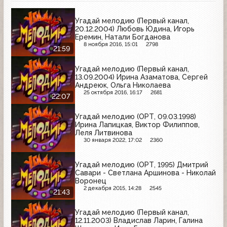
Угадай мелодию (Первый канал,
20.12.2004) Любовь Юдина, Игорь
Еремин, Натали Богданова
8 ноября 2016, 15:01
2798
21:59
Угадай мелодию (Первый канал,
13.09.2004) Ирина Азаматова, Сергей
Андреюк, Ольга Николаева
25 октября 2016, 16:17
2681
22:07
Угадай мелодию (ОРТ, 09.03.1998)
Ирина Лапицкая, Виктор Филиппов,
Леля Литвинова
30 января 2022, 17:02
2360
Угадай мелодию (ОРТ, 1995) Дмитрий
Савари - Светлана Аршинова - Николай
Воронец
2 декабря 2015, 14:28
2545
21:43
Угадай мелодию (Первый канал,
12.11.2003) Владислав Ларин, Галина