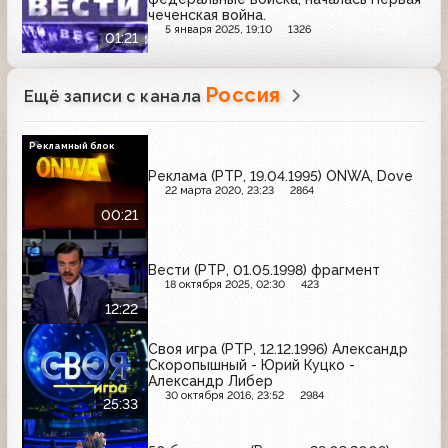
чеченская война.
5 января 2025, 19:10
1326
01:21
Россия
Ещё записи с канала
Рекламный блок
Реклама (РТР, 19.04.1995) ONWA, Dove
22 марта 2020, 23:23
2864
00:21
Вести (РТР, 01.05.1998) фрагмент
18 октября 2025, 02:30
423
12:22
Своя игра (РТР, 12.12.1996) Александр
Скоропышный - Юрий Куцко -
Александр Либер
30 октября 2016, 23:52
2984
25:33