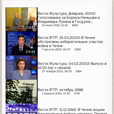
Вести (Культура, февраль 2000)
Голосование за Бориса Немцова и
Владимира Лукина в Госдуме;
заседание в новой Госдуме
15 июля 2019, 15:42
3650
03:47
Вести (РТР, 25.03.2000) В Чечне
обстреляны избирательные участки;
война в Чечне
7 августа 2019, 00:07
3283
03:44
Вести (Культура, 04.02.2000) Выпуск в
16:00 [не с начала]
27 ноября 2023, 00:18
1684
Вести (РТР, октябрь 1998)
1 апреля 2024, 14:32
1756
22:32
Вести (РТР, 11.12.1994). В Чечню вошли
федеральные войска, началась Первая