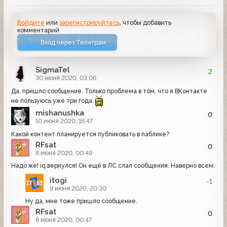
Войдите
или
зарегистрируйтесь
, чтобы добавить
комментарий
Вход через Телеграм
SigmaTel
2
30 июня 2020, 03:06
Да, пришло сообщение. Только проблема в том, что я ВКонтакте
не пользуюсь уже три года.
mishanushka
0
10 июня 2020, 16:47
Какой контент планируется публиковать в паблике?
RFsat
0
8 июня 2020, 00:49
Надо же! iq вернулся! Он ещё в ЛС слал сообщения. Наверно всем.
itogi
-1
9 июня 2020, 20:30
Ну да, мне тоже пришло сообщение.
RFsat
0
8 июня 2020, 00:47