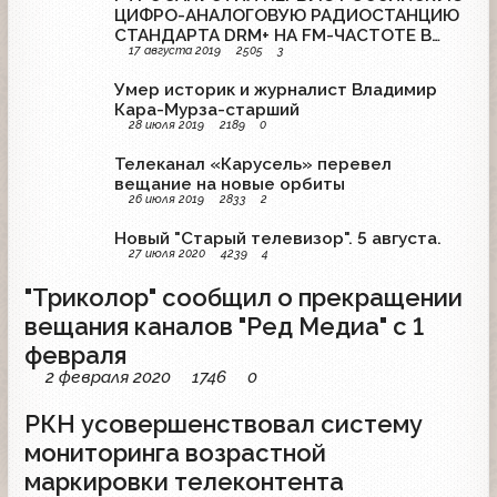
ЦИФРО-АНАЛОГОВУЮ РАДИОСТАНЦИЮ
СТАНДАРТА DRM+ НА FM-ЧАСТОТЕ В
17 августа 2019
2505
3
САНКТ-ПЕТЕРБУРГЕ
Умер историк и журналист Владимир
Кара-Мурза-старший
28 июля 2019
2189
0
Телеканал «Карусель» перевел
вещание на новые орбиты
26 июля 2019
2833
2
Новый "Старый телевизор". 5 августа.
27 июля 2020
4239
4
"Триколор" сообщил о прекращении
вещания каналов "Ред Медиа" с 1
февраля
2 февраля 2020
1746
0
РКН усовершенствовал систему
мониторинга возрастной
маркировки телеконтента