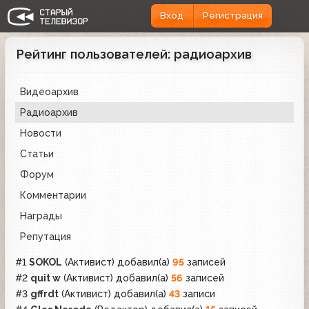
Вход
Регистрация
Рейтинг пользователей: радиоархив
Видеоархив
Радиоархив
Новости
Статьи
Форум
Комментарии
Награды
Репутация
#1
SOKOL
(Активист)
добавил(а)
95
записей
#2
quit w
(Активист)
добавил(а)
56
записей
#3
gffrdt
(Активист)
добавил(а)
43
записи