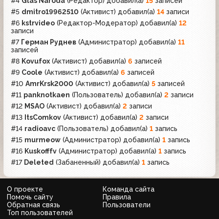
#4
Glas Naroda
(Редактор)
добавил(а)
15
записей
#5
dmitro19962510
(Активист)
добавил(а)
14
записи
#6
kstrvideo
(Редактор-Модератор)
добавил(а)
12
записи
#7
Герман Руднев
(Администратор)
добавил(а)
11
записей
#8
Kovufox
(Активист)
добавил(а)
6
записей
#9
Coole
(Активист)
добавил(а)
6
записей
#10
AmrKrsk2000
(Активист)
добавил(а)
5
записей
#11
panknotkaen
(Пользователь)
добавил(а)
2
записи
#12
MSAO
(Активист)
добавил(а)
2
записи
#13
ItsComkov
(Активист)
добавил(а)
2
записи
#14
radioavc
(Пользователь)
добавил(а)
1
запись
#15
murmeow
(Администратор)
добавил(а)
1
запись
#16
Kuskofffv
(Администратор)
добавил(а)
1
запись
#17
Deleted
(Забаненный)
добавил(а)
1
запись
О проекте
Команда сайта
Помочь сайту
Правила
Обратная связь
Пользователи
Топ пользователей