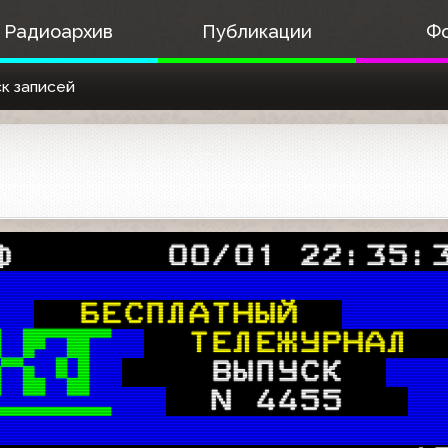
Радиоархив
Публикации
Ф
к записей
Ф       00/01 22:35:

БЕСПЛАТНЫЙ  
 
ТЕЛЕЖУРНАЛ 
 
  ВЫПУСК  
 
N 4455   