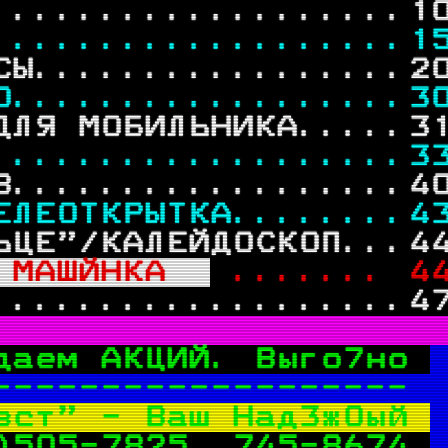
...................
1
...................
1
СЫ.................
2
О..................
3
ДЛЯ МОБИЛЬНИКА.....
3
...................
3
В..................
4
ЕЛЕОТКРЫТКА........4
ЬЦЕ"/КАЛЕЙДОСКОП...
4
 МАШЙНКА  
 ....... 
4
...................
4
даем АКЦИЙ. Выго7но 
------------------- 
вст" - Ваш Над3ж0ый 
)505-7825, 745-8674 