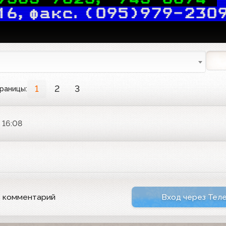
16,факс.(095)979-230
1
2
3
раницы:
 16:08
ь комментарий
Вход через Тел