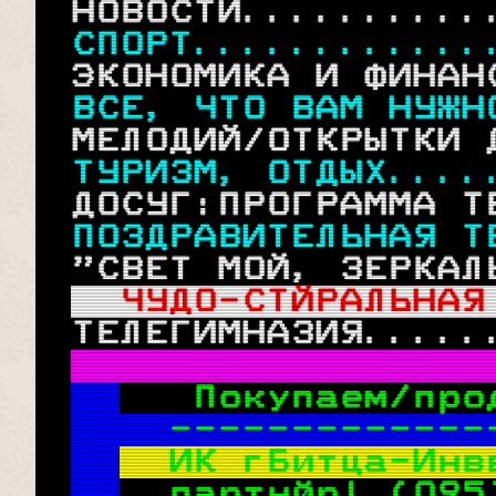
 НОВОСТИ..........
СПОРТ............
 ЭКОНОМИКА И ФИНАН
ВСЕ, ЧТО ВАМ НУЖН
 МЕЛОДИЙ/ОТКРЫТКИ 
ТУРИЗМ, ОТДЫХ....
 ДОСУГ:ПРОГРАММА Т
ПОЗДРАВИТЕЛЬНАЯ Т
 "СВЕТ МОЙ, ЗЕРКАЛ
ЧУДО-СТЙРАЛЬНАЯ
 ТЕЛЕГИМНАЗИЯ.....
Покупаем/про
-------------
ИК гБитца-Инв
  партнйр! (095