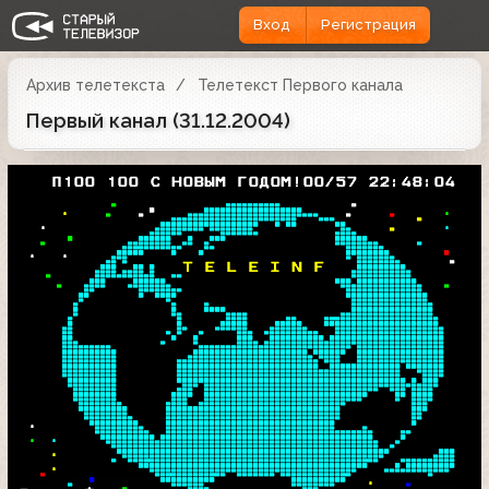
Вход
Регистрация
Архив телетекста
Телетекст Первого канала
Первый канал (31.12.2004)
   П100 100 С НОВЫМ ГОДОМ!00/57 22:48:04
.
  
 
 
 
 
.
  .      
 
 
 
.
  
 
 .  . 
 
 

 
 T E L E I N F  
 
 

  
 










 . 

. 
.

 . 

 . 

  
 
 
 
.  
 
