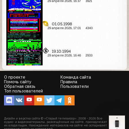
29 апреля 2026, 16:37
3921
01.05.1998
29 апреля 2026, 17:01
4340
19.10.1994
29 апреля 2026, 16:46
2933
О проекте
Команда сайта
Помочь сайту
Правила
Обратная связь
Пользователи
Топ пользователей
Дизайн и верстка сайта © «Старый телевизор»; 2008 - 2026 Все
аудио- и видеоматериалы, размещённые на сайте, принадлежат
их владельцам. Нахождение материалов на сайте не оспаривает
авторские права их создателей.