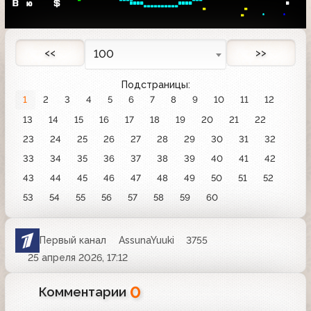
В
 ю 
  $
 
 

 
 
 .  
.
<<
>>
100
Подстраницы:
1
2
3
4
5
6
7
8
9
10
11
12
13
14
15
16
17
18
19
20
21
22
23
24
25
26
27
28
29
30
31
32
33
34
35
36
37
38
39
40
41
42
43
44
45
46
47
48
49
50
51
52
53
54
55
56
57
58
59
60
Первый канал
AssunaYuuki
3755
25 апреля 2026, 17:12
0
Комментарии