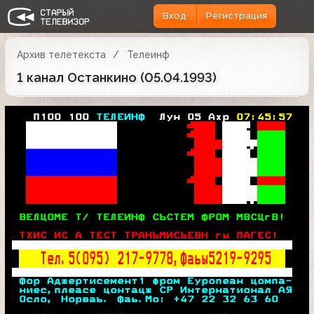
Вход
Регистрация
Архив телетекста
Телеинф
1 канал Останкино (05.04.1993)
   П100 100 
ТЕЛЕИНФ 
 Лун 05 Ахр 
07:45:57
 
 
 

 
 
 

 



 
 
 

 



 



  
 

 


 


ВЕЛЦОМЕ Т/ ТЕЛЕИНФ СЪСТЕМ ФРОМ МВСЦгВ! 
ТХИС ИС А ТЕСТ ТРАНЪМИСЪЕВН гы ПАГЕС!  
Тел.5(095) 217-9778,Фаьы5219-9295  
Фор Аджертисемент1 фром Еуропеан цомпа-
ниес,плеасе цонтацж СР Интернатионал АЯ
Осло, Норваъ. Фаь.Мо: +47 22 32 63 60  