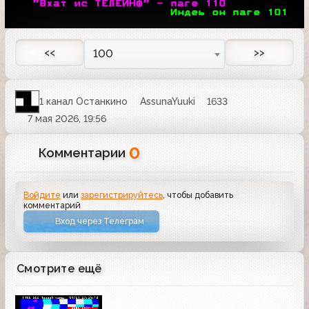
 "Вхат ис ТЕЛЕИНФ" - паге 
110
Индеь он паге 
101
<<
>>
100
1 канал Останкино
AssunaYuuki
1633
7 мая 2026, 19:56
0
Комментарии
Войдите
или
зарегистрируйтесь
, чтобы добавить
комментарий
Вход через Телеграм
Смотрите ещё