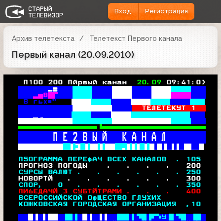
Вход
Регистрация
Архив телетекста
Телетекст Первого канала
Первый канал (20.09.2010)
   П100 200 Пйрвый канан  
20.09 
09:41:0)
  
В 
 В
 гьх■"   
 Ю 
 В
 х7ч7    
   Ц    
ТЕЛЕТЕКУТ 1  
 В
 чи■"    
 Я 
      п 
   Г        

     П Е 2 В Ы Й   К А Н А Л        
 -?й 5■■ 
  

 П5ОГРАММА ПЕРЕфАЧ ВСЕХ КАНАЛОВ  . 105 
  ПРОГНОЗ ПОГОДЫ    .   .   .   .   
200
 СУРСЫ ВАЛЮТ .   .   .   .   .   . 250 
  НОВОРТЙ   .   .   .   .   .   .   300 
 СПОР,   О   .   .   .   .   .   . 350 
 ПИ6ЕДАЧЙ 3 СУБТЙТРАМИ .   .   .   400 
 ВСЕРОССИЙСКОЙ ОфЩЕСТВО ГЛУХИХ         
 КОЖКОВСКАЯ ГОРОДСКАЯ ОРГАНИЗАЦИЯ  ,10 
 
 
 
У