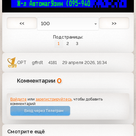
Ж-л АвтомагЯзин (095-940 
 
<<
>>
100
Подстраницы:
1
2
3
ОРТ
gffrdt
4181
29 апреля 2026, 16:34
0
Комментарии
Войдите
или
зарегистрируйтесь
, чтобы добавить
комментарий
Вход через Телеграм
Смотрите ещё