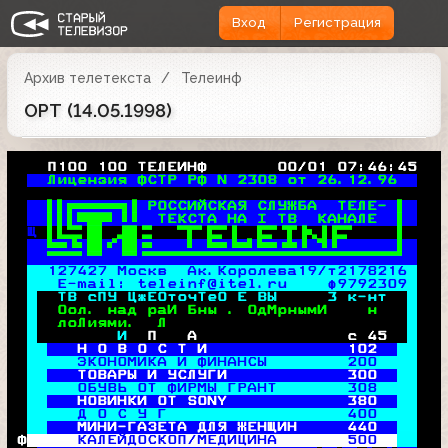
Вход
Регистрация
Архив телетекста
Телеинф
ОРТ (14.05.1998)
   П100 100 ТЕЛЕИНФ       00/01 07:46:45
Лицензия ФСТР РФ N 2308 от 26.12.96  
 
РОССИЙСКАЯ СЛУЖБА  ТЕЛЕ- 

 
ТЕКСТА НА I ТВ  КАНАЛЕ  

Щ 
 
 

127427 Москв  Ак.Королева19/т2178216 
 E-mail: teleinf@itel.ru    ф9792309 
  ТВ сПУ ЦжЕОточТеО Е ВЫ     3 к-нт  
Оол. над раИ Бны . ОдМрнымИ    
н   
лоЛиями.  Л                        
        И  
П   А               с 45  
 Н О В О С Т И              
102
 ЭКОНОМИКА И ФИНАНСЫ        
200
 ТОВАРЫ И УСЛУГИ            
300
   ОБУВЬ ОТ ФИРМЫ ГРАНТ       
308
 НОВИНКИ ОТ SONY            
380
   Д О С У Г                  
400
 МИНИ-ГАЗЕТА ДЛЯ ЖЕНЩИН     
440
Ф
  КАЛЕЙДОСКОП/МЕДИЦИНА       
500