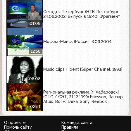
Сегодня Петербург (НТВ-Петербург,
24.06.2002) Выпуск в 15:40. Фрагмент
01:09
Москва-Минск (Россия, 3.09.2004)
12:58
Music clips + ident [Super Channel, 1993]
08:08
Региональная реклама [г. Хабаровск]
(СТС / СЭТ, 31.12.1999) Ericsson, Ланзар,
Atlas, Вояж, Deka, Sony, Reebok,
Пингвин, ООО "Столица", Таёжный ключ,
02:51
ТеплоТерм
О проекте
Команда сайта
Помочь сайту
Правила