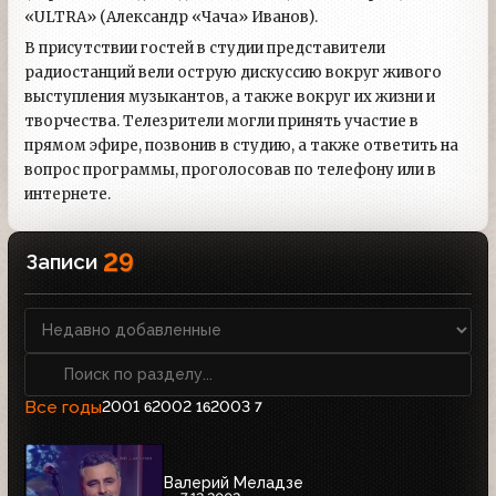
«ULTRA» (Александр «Чача» Иванов).
В присутствии гостей в студии представители
радиостанций вели острую дискуссию вокруг живого
выступления музыкантов, а также вокруг их жизни и
творчества. Телезрители могли принять участие в
прямом эфире, позвонив в студию, а также ответить на
вопрос программы, проголосовав по телефону или в
интернете.
29
Записи
Все годы
2001
2002
2003
6
16
7
Валерий Меладзе