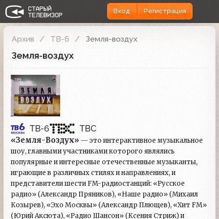
Вход
Регистрация
Архив
ТВ-6
Земля-воздух
Земля-воздух
ТВ-6
ТВС
«Земля-Воздух»
— это интерактивное музыкальное
шоу, главными участниками которого являлись
популярные и интересные отечественные музыканты,
играющие в различных стилях и направлениях, и
представители шести FM-радиостанций: «Русское
радио» (Александр Пряников), «Наше радио» (Михаил
Козырев), «Эхо Москвы» (Александр Плющев), «Хит FM»
(Юрий Аксюта), «Радио Шансон» (Ксения Стриж) и