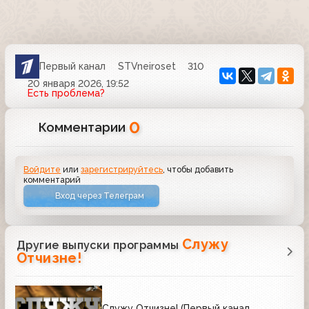
Первый канал
STVneiroset
310
20 января 2026, 19:52
Есть проблема?
0
Комментарии
Войдите
или
зарегистрируйтесь
, чтобы добавить
комментарий
Вход через Телеграм
Служу
Другие выпуски программы
Отчизне!
Служу Отчизне! (Первый канал,