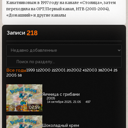
Канатниковым в 1997 году на канале «Столица», затем
переходила на ОРТ/Первый канал, НТВ (2001–2004),
«Домашний» и другие каналы
218
Записи
Все годы
1999
2000
2001
2002
2003
2004
12
22
20
43
38
25
2005
58
Яичница с грибами
2005
14 октября 2025, 21:05
497
02:59
Шоколадный крем