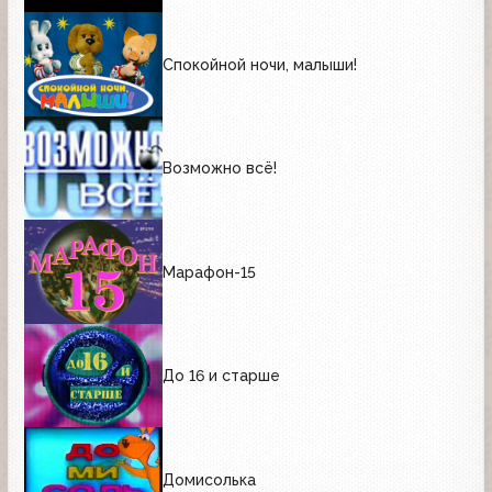
Спокойной ночи, малыши!
Возможно всё!
Марафон-15
До 16 и старше
Домисолька