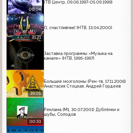
(ТВ Центр, 09.06.1997-05.09.1999)
00:04
О, счастливчик! (НТВ, 13.04.2000)
31:21
Заставка программы «Музыка на
канале» (НТВ, 1995-1997)
Большие мозголомы (Рен-тв, 17.11.2006)
Анастасия Стоцкая, Андрей Гордеев
39:05
Реклама (М1, 30.07.2001) Дублёнки и
шубы, Солодов
00:33