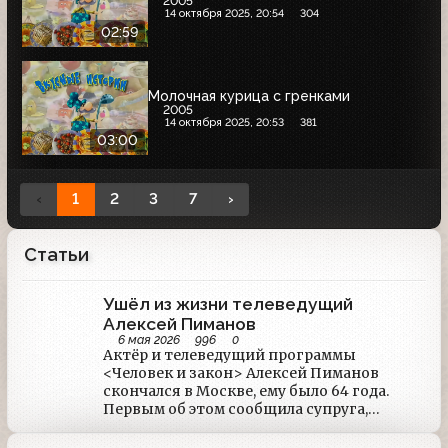
2005
14 октября 2025, 20:54
304
02:59
Молочная курица с гренками
2005
14 октября 2025, 20:53
381
03:00
‹
1
2
3
7
›
Статьи
Ушёл из жизни телеведущий
Алексей Пиманов
6 мая 2026
996
0
Актёр и телеведущий программы
<Человек и закон> Алексей Пиманов
скончался в Москве, ему было 64 года.
Первым об этом сообщила супруга,
актриса Ольга Погодина. Причина смерти:
Острый инфаркт миокарда.