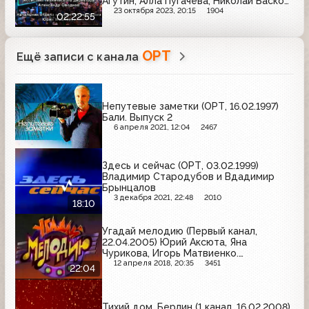
Агутин, Алла Пугачева, Николай Басков,
Анжелика Варум и др.
23 октября 2023, 20:15
1904
02:22:55
ОРТ
Ещё записи с канала
Непутевые заметки (ОРТ, 16.02.1997)
Бали. Выпуск 2
6 апреля 2021, 12:04
2467
Здесь и сейчас (ОРТ, 03.02.1999)
Владимир Стародубов и Вдадимир
Брынцалов
3 декабря 2021, 22:48
2010
18:10
Угадай мелодию (Первый канал,
22.04.2005) Юрий Аксюта, Яна
Чурикова, Игорь Матвиенко.
Специальный выпуск, посвященный 10-
12 апреля 2018, 20:35
3451
22:04
ти летию программы "Угадай
мелодию"
Тихий дом. Берлин (1 канал, 16.02.2008)