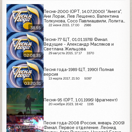
Песня-2000 (ОРТ, 14.07.2000) "Амега",
Ани Лорак, Лев Лещенко, Валентина
Толкунова, Сосо Павлиашвили, Лолита,
Алена Апина, Надежда Бабкина
22 июня 2015, 17:00
2986
38:55
Песня-77 (ЦТ, 01.01.1978) Финал.
Ведущие - Александр Масляков и
Светлана Жильцова
29 августа 2015, 17:17
3370
02:08:35
Песня года-1989 (ЦТ, 1990) Полная
версия
13 марта 2017, 21:50
5097
03:20:31
Песня-95 (ОРТ, 1.01.1996) (фрагмент)
20 ноября 2023, 18:42
1195
Песня года-2008 (Россия, январь 2009)
Финал. Первое отделение. Леонид