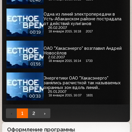
01:40
Одна из линий электропередачи в
Усть-Абаканском районе пострадала
от действий хулиганов
26.02.2007
18 января 2015, 16:18
2017
00:19
ОАО "Хакасэнерго" возглавил Андрей
Новосёлов
2.02.2007
18 января 2015, 16:14
1733
01:55
Энергетики ОАО "Хакасэнерго"
занялись расчисткой так называемых
охранных зон вдоль линий
25.01.2007
электропередачи
18 января 2015, 16:07
1831
00:33
‹
1
2
›
Оформление программы