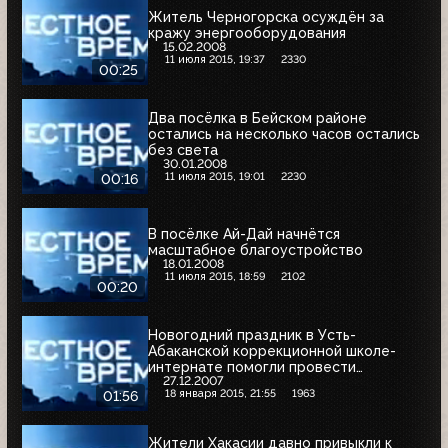
Житель Черногорска осуждён за
кражу энергооборудования
15.02.2008
11 июля 2015, 19:37
2330
00:25
Два посёлка в Бейском районе
остались на несколько часов остались
без света
30.01.2008
11 июля 2015, 19:01
2230
00:16
В посёлке Ай-Дай начнётся
масштабное благоустройство
18.01.2008
11 июля 2015, 18:59
2102
00:20
Новогодний праздник в Усть-
Абаканской коррекционной школе-
интернате помогли провести
27.12.2007
энергетики "Хакасэнерго"
18 января 2015, 21:55
1963
01:56
Жители Хакасии давно привыкли к