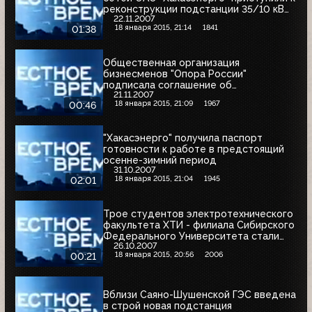
реконструкции подстанции 35/10 кВ
22.11.2007
"Усть-Чуль" в Аскизском районе
18 января 2015, 21:14
1841
01:38
Общественная организация
бизнесменов "Опора России"
подписала соглашение об
21.11.2007
информационном сотрудничестве с
18 января 2015, 21:09
1967
00:46
"Хакасэнерго"
"Хакасэнерго" получила паспорт
готовности к работе в предстоящий
осенне-зимний период
31.10.2007
18 января 2015, 21:04
1945
02:01
Трое студентов электротехнического
факультета ХТИ - филиала Сибирского
Федерального Университета стали
26.10.2007
стипендиатами ОАО "Хакасэнерго"
18 января 2015, 20:56
2006
00:21
Вблизи Саяно-Шушенской ГЭС введена
в строй новая подстанция