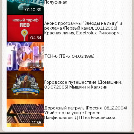
Полуфинал
01:10:39
Анонс программы "Звёзды на льду" и
реклама (Первый канал, 10.11.2006)
Красная линия, Electrolux, Ринонорм,
Пемо Люкс, Победа вкуса, МТС, Арбат-
04:34
Престиж, Мир кожи и меха
ТСН-6 (ТВ-6, 04.03.1998)
00:45
Городское путешествие (Домашний,
03.07.2005) Мышкин и Калязин
Дорожный патруль (Россия, 08.12.2004)
Убийство на улице Героев
Панфиловцев; ДТП на Енисейской
улице; ДТП на Молодогвардейской
11:55
улице