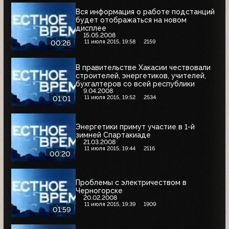
Вся информация о работе подстанций
будет отображаться на новом
дисплее
15.05.2008
11 июля 2015, 19:58
2159
00:26
В правительстве Хакасии чествовали
строителей, энергетиков, учителей,
бухгалтеров со всей республики
9.04.2008
11 июля 2015, 19:52
2534
01:01
Энергетики примут участие в 1-й
зимней Спартакиаде
21.03.2008
11 июля 2015, 19:44
2116
00:20
Проблемы с электричеством в
Черногорске
20.02.2008
11 июля 2015, 19:39
1909
01:59