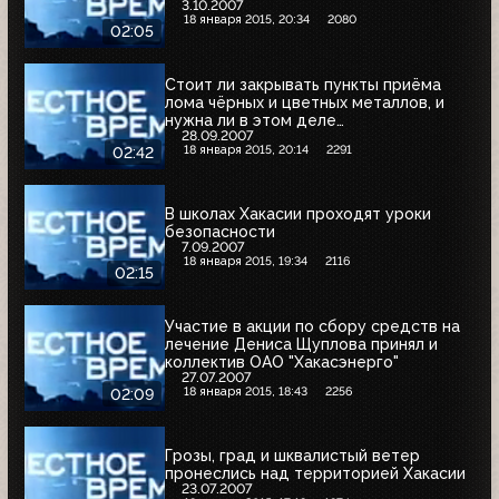
3.10.2007
18 января 2015, 20:34
2080
02:05
Стоит ли закрывать пункты приёма
лома чёрных и цветных металлов, и
нужна ли в этом деле
28.09.2007
государственная монополия
18 января 2015, 20:14
2291
02:42
В школах Хакасии проходят уроки
безопасности
7.09.2007
18 января 2015, 19:34
2116
02:15
Участие в акции по сбору средств на
лечение Дениса Щуплова принял и
коллектив ОАО "Хакасэнерго"
27.07.2007
18 января 2015, 18:43
2256
02:09
Грозы, град и шквалистый ветер
пронеслись над территорией Хакасии
23.07.2007