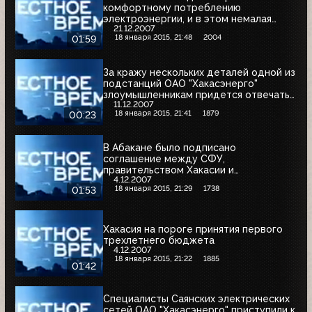
комфортному потреблению
электроэнергии, и в этом немалая
21.12.2007
заслуга коллектива ОАО "Хакасэнерго"
18 января 2015, 21:48
2004
01:59
За кражу нескольких деталей одной из
подстанций ОАО "Хакасэнерго"
злоумышленникам придется отвечать
11.12.2007
перед судом
18 января 2015, 21:41
1879
00:23
В Абакане было подписано
соглашение между СФУ,
правительством Хакасии и
4.12.2007
представителями бизнеса, в том числе
18 января 2015, 21:29
1738
01:53
и "Хакасэнерго"
Хакасия на пороге принятия первого
трехлетнего бюджета
4.12.2007
18 января 2015, 21:22
1885
01:42
Специалисты Саянских электрических
сетей ОАО "Хакасэнерго" приступили к