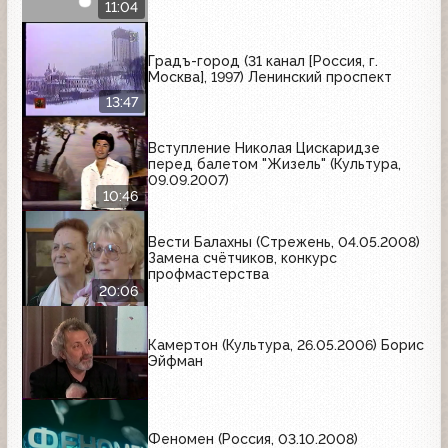
11:04
Градъ-город (31 канал [Россия, г.
Москва], 1997) Ленинский проспект
13:47
Вступление Николая Цискаридзе
перед балетом "Жизель" (Культура,
09.09.2007)
10:46
Вести Балахны (Стрежень, 04.05.2008)
Замена счётчиков, конкурс
профмастерства
20:06
Камертон (Культура, 26.05.2006) Борис
Эйфман
Феномен (Россия, 03.10.2008)