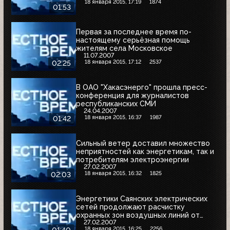
18 января 2015, 17:19
1874
01:53
Первая за последнее время по-
настоящему серьёзная помощь
жителям села Московское
11.07.2007
18 января 2015, 17:12
2537
02:25
В ОАО "Хакасэнерго" прошла пресс-
конференция для журналистов
республиканских СМИ
24.04.2007
18 января 2015, 16:37
1987
01:42
Сильный ветер доставил множество
неприятностей как энергетикам, так и
потребителям электроэнергии
27.02.2007
18 января 2015, 16:32
1825
02:03
Энергетики Саянских электрических
сетей продолжают расчистку
охранных зон воздушных линий от
27.02.2007
тополей
18 января 2015, 16:25
2256