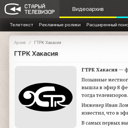
Видеоархив
Телетекст
Рекламные ролики
Расширенный поис
Архив
ГТРК Хакасия
ГТРК Хакасия
ГТРК Хакасия
— ф
Позывные местного
вышла в эфир 8 фе
тогда телевизоров.
Инженер Иван Ломе
известил, что в э
В самых первых вы