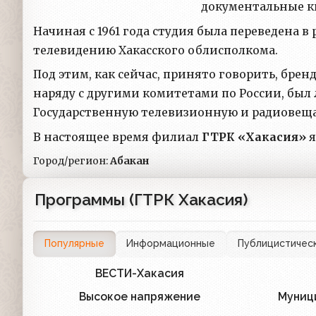
документальные к
Начиная с 1961 года студия была переведена 
телевидению Хакасского облисполкома.
Под этим, как сейчас, принято говорить, бренд
наряду с другими комитетами по России, бы
Государственную телевизионную и радиовещ
В настоящее время филиал
ГТРК «Хакасия»
я
Город/регион:
Абакан
Программы (ГТРК Хакасия)
Популярные
Информационные
Публицистичес
ВЕСТИ-Хакасия
59
Высокое напряжение
Муниц
1