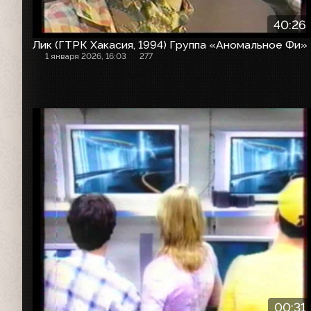
40:26
Лик (ГТРК Хакасия, 1994) Группа «Аномальное Фи»
1 января 2026, 16:03
277
Анонс
00:31