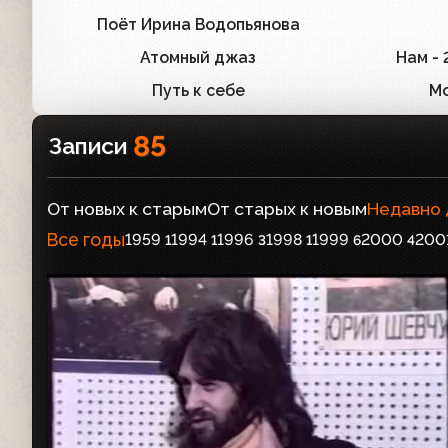
Поёт Ирина Водопьянова
1
Атомный джаз
Нам -
1
Путь к себе
Мо
1
85
Записи
От новых к старым
От старых к новым
Недавно
Все годы
1959
1994
1996
1998
1999
2000
200
1
1
3
1
6
4