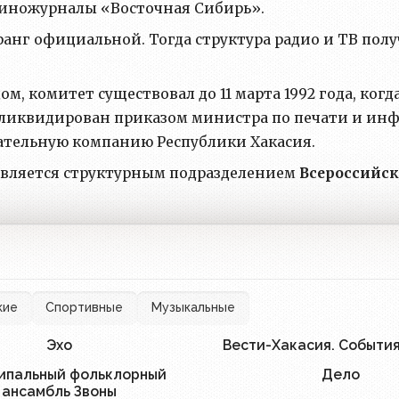
иножурналы «Восточная Сибирь».
в ранг официальной. Тогда структура радио и ТВ п
ом, комитет существовал до 11 марта 1992 года, когд
л ликвидирован приказом министра по печати и и
ательную компанию Республики Хакасия.
вляется структурным подразделением
Всероссийс
кие
Спортивные
Музыкальные
Эхо
Вести-Хакасия. Событи
2
ипальный фольклорный
Дело
1
ансамбль Звоны