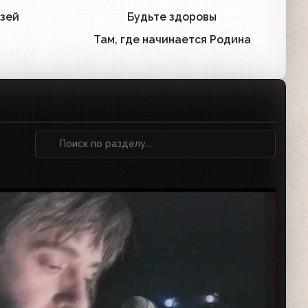
зей
Будьте здоровы
1
1
Там, где начинается Родина
1
1
1