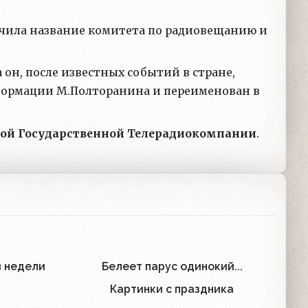
олучила название комитета по радиовещанию и
а он, после известных событий в стране,
нформации М.Полторанина и переименован в
кой Государственной Телерадиокомпании
.
я недели
Белеет парус одинокий...
4
1
Картинки с праздника
1
1