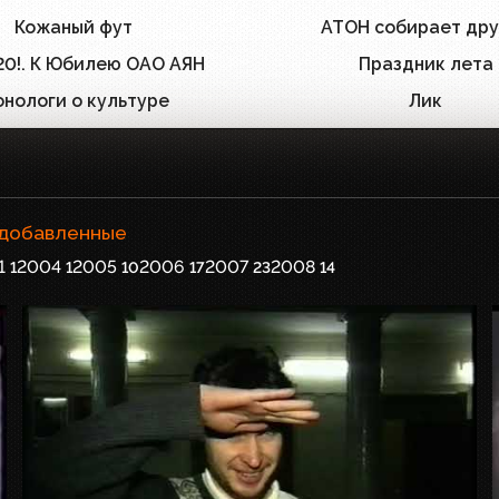
Кожаный фут
АТОН собирает дру
1
 20!. К Юбилею ОАО АЯН
Праздник лета
1
нологи о культуре
Лик
1
 добавленные
1
2004
2005
2006
2007
2008
1
1
10
17
23
14