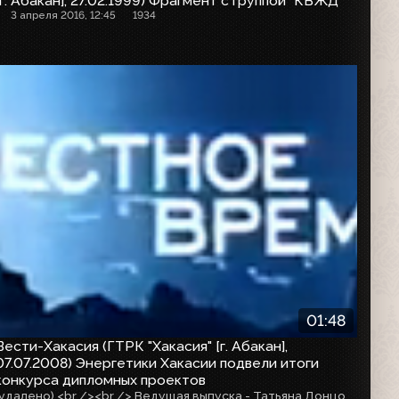
[г. Абакан], 27.02.1999) Фрагмент с группой "КВЖД"
3 апреля 2016, 12:45
1934
01:48
Вести-Хакасия (ГТРК "Хакасия" [г. Абакан],
07.07.2008) Энергетики Хакасии подвели итоги
конкурса дипломных проектов
(удалено) <br /><br /> Ведущая выпуска - Татьяна Донцова, корреспондент - Эдуард Иванов, оператор - Владимир Красавин