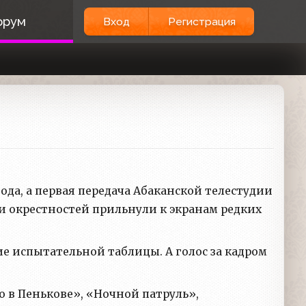
орум
Вход
Регистрация
ода, а первая передача Абаканской телестудии
 и окрестностей прильнули к экранам редких
 испытательной таблицы. А голос за кадром
 в Пенькове», «Ночной патруль»,