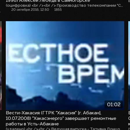
1996) Алексей Лебедь в Саяногорске
(оцифровка) <br /><br /> Производство телекомпании "Сибирь"
20 октября 2016, 12:50
1855
ство телекомпании "Сибирь"
01:02
Вести-Хакасия (ГТРК "Хакасия" [г. Абакан],
10.07.2008) "Хакасэнерго" завершает ремонтные
работы в Усть-Абакане
(удалено) <br /><br /> Ведущая выпуска - Татьяна Донцова