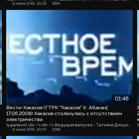
11 июля 2015, 20:25
1954
01:46
Вести-Хакасия (ГТРК "Хакасия" [г. Абакан],
17.06.2008) Хакасия столкнулась с отсутствием
электричества
(удалено) <br /><br /> Ведущая выпуска - Татьяна Донцова, корреспондент - Эдуард Иванов, оператор - Юрий Ерёмин
11 июля 2015, 20:07
2081