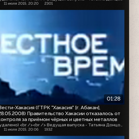
11 июля 2015, 20:20
2301
01:28
Вести-Хакасия (ГТРК "Хакасия" [г. Абакан],
28.05.2008) Правительство Хакасии отказалось от
контроля за приёмом чёрных и цветных металлов
(удалено) <br /><br /> Ведущая выпуска - Татьяна Донцова, корреспондент - Эдуард Иванов, оператор - Антон Новожилов
11 июля 2015, 20:06
1932