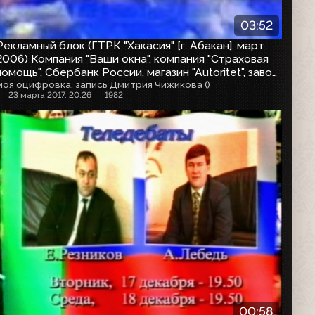
03:52
Рекламный блок (ГТРК "Хакасия" [г. Абакан], март
2006) Компания "Ваши окна", компания "Страховая
помощь", Сбербанк России, магазин "Autoritet", завод
"Алёшина", магазин "Status-мебель"
моя оцифровка, запись Дмитрия Чижикова ()
23 марта 2017, 20:26
1982
Анонс
00:58