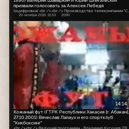
1996) Валерий Шавыркин и Юрий Шпигальских
призвали голосовать за Алексея Лебедя
(оцифровка) <br /><br /> Производ
20 октября 2016, 12:53
2090
14:14
Кожаный фут (ГТРК Республики Хакасия [г. Абакан],
27.10.2001) Вячеслав Лапаух и его спортклуб
"Кикбоксинг"
<br /><br /> Ведущий программы - Владимир Кугушев (1951-2011)