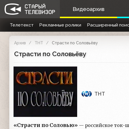
Видеоархив
Телетекст
Рекламные ролики
Расширенный поис
Архив
ТНТ
Страсти по Соловьёву
Страсти по Соловьёву
ТНТ
«Страсти по Соловью»
— российское ток-ш