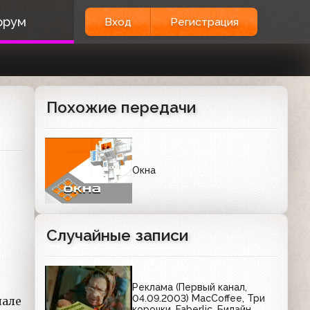
орум
Вход
Регистрация
Похожие передачи
Окна
Случайные записи
Реклама (Первый канал,
04.09.2003) MacCoffee, Три
чале
корочки, Faberlic, Билайн