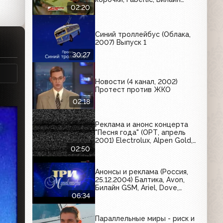
GSM, Scorpions, Пензитал,
02:20
Ярпиво, Joy Fit, Аргументы и
факты
Синий троллейбус (Облака,
2007) Выпуск 1
30:27
Новости (4 канал, 2002)
Протест против ЖКО
02:18
Реклама и анонс концерта
"Песня года" (ОРТ, апрель
2001) Electrolux, Alpen Gold,
Mirinda, Oral-B, Indesit, Nivea,
02:50
Lay's
Анонсы и реклама (Россия,
25.12.2004) Балтика, Avon,
Билайн GSM, Ariel, Dove,
Stella Artois, Home Credit,
06:34
Nokia, Ruscafe, Шустовъ,
Blend-a-med, Sunsilk
Параллельные миры - риск и