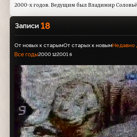
2000-х годов. Ведущим был Владимир Соловьё
18
Записи
От новых к старым
От старых к новым
Недавно
Все годы
2000
2001
12
6