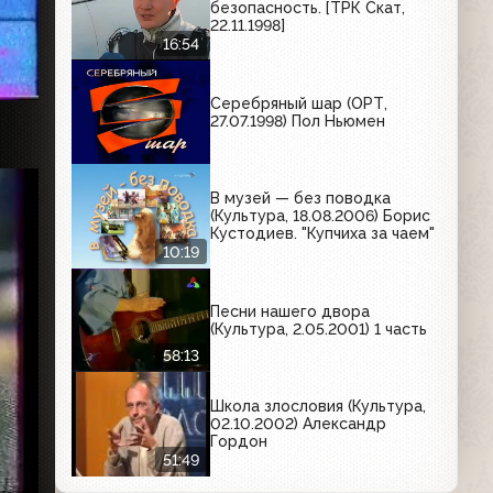
безопасность. [ТРК Скат,
22.11.1998]
16:54
Серебряный шар (ОРТ,
27.07.1998) Пол Ньюмен
В музей — без поводка
(Культура, 18.08.2006) Борис
Кустодиев. "Купчиха за чаем"
10:19
Песни нашего двора
(Культура, 2.05.2001) 1 часть
58:13
Школа злословия (Культура,
02.10.2002) Александр
Гордон
51:49