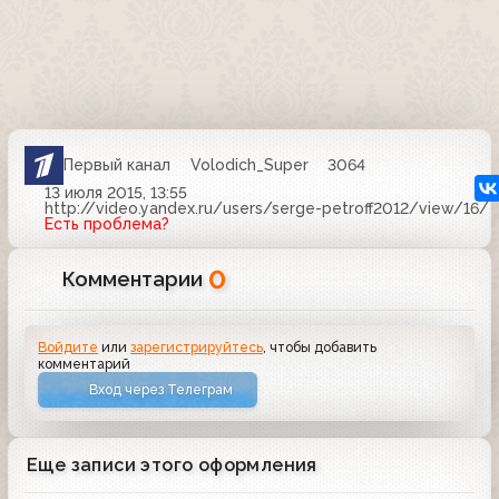
Первый канал
Volodich_Super
3064
13 июля 2015, 13:55
http://video.yandex.ru/users/serge-petroff2012/view/16/
Есть проблема?
0
Комментарии
Войдите
или
зарегистрируйтесь
, чтобы добавить
комментарий
Вход через Телеграм
Еще записи этого оформления