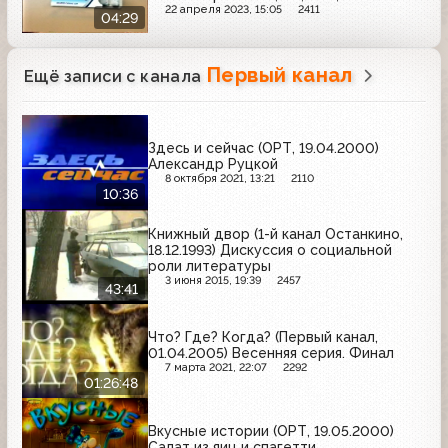
Выборы-2004, Роллтон, Nescafe
22 апреля 2023, 15:05
2411
04:29
Первый канал
Ещё записи с канала
Здесь и сейчас (ОРТ, 19.04.2000)
Александр Руцкой
8 октября 2021, 13:21
2110
10:36
Книжный двор (1-й канал Останкино,
18.12.1993) Дискуссия о социальной
роли литературы
3 июня 2015, 19:39
2457
43:41
Что? Где? Когда? (Первый канал,
01.04.2005) Весенняя серия. Финал
7 марта 2021, 22:07
2292
01:26:48
Вкусные истории (ОРТ, 19.05.2000)
Салат из яиц и спагетти