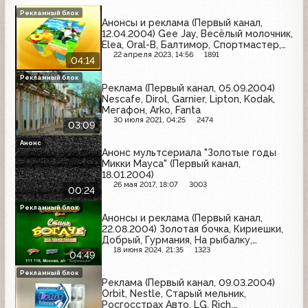
Рекламный блок
Анонсы и реклама (Первый канал,
12.04.2004) Gee Jay, Весёлый молочник,
Elea, Oral-B, Балтимор, Спортмастер,
Taft, Чешский стандарт, Мезим
22 апреля 2023, 14:56
1891
04:14
Рекламный блок
Реклама (Первый канал, 05.09.2004)
Nescafe, Dirol, Garnier, Lipton, Kodak,
Мегафон, Arko, Fanta
30 июля 2021, 04:25
2474
03:09
Анонс
Анонс мультсериала "Золотые годы
Микки Мауса" (Первый канал,
18.01.2004)
26 мая 2017, 18:07
3003
00:24
Рекламный блок
Анонсы и реклама (Первый канал,
22.08.2004) Золотая бочка, Кириешки,
Добрый, Гурмания, На рыбалку,
Samsung, LG, Boomer, Libresse
18 июня 2024, 21:35
1323
04:49
Рекламный блок
Реклама (Первый канал, 09.03.2004)
Orbit, Nestle, Старый мельник,
Росгосстрах Авто, LG, Rich,