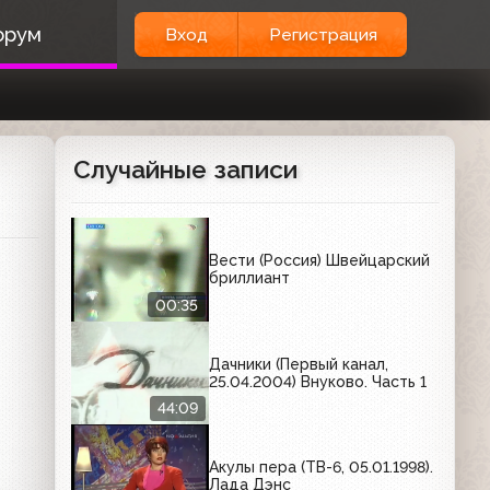
орум
Вход
Регистрация
Случайные записи
Вести (Россия) Швейцарский
бриллиант
00:35
Дачники (Первый канал,
25.04.2004) Внуково. Часть 1
44:09
Акулы пера (ТВ-6, 05.01.1998).
Лада Дэнс