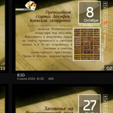
:19
02
8.10.
4 июля 2024, 15:52
826