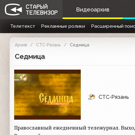
Видеоархив
Телетекст
Рекламные ролики
Расширенный поис
Архив
СТС-Рязань
Седмица
Седмица
СТС-Рязань
Православный ежедневный тележурнал. Выход