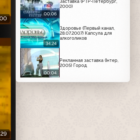
Заставка (РТР-Петербург,
2000)
00:06
:00
Здоровье (Первый канал,
28.07.2007) Капсула для
алкоголиков
34:24
Рекламная заставка (Iнтер,
2005) Город
00:04
:29