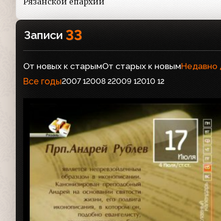
Рязанской епархии
33
Записи
От новых к старым
От старых к новым
Недавно
Все годы
2007
2008
2009
2010
1
2
1
12