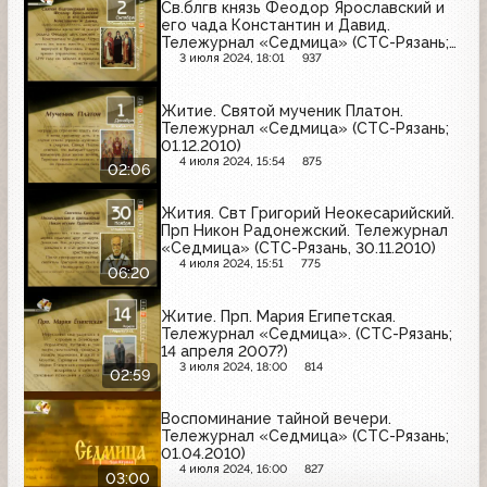
Св.блгв князь Феодор Ярославский и
его чада Константин и Давид.
Тележурнал «Седмица» (СТС-Рязань;
2.10.2010)
3 июля 2024, 18:01
937
Житие. Святой мученик Платон.
Тележурнал «Седмица» (СТС-Рязань;
01.12.2010)
4 июля 2024, 15:54
875
02:06
Жития. Свт Григорий Неокесарийский.
Прп Никон Радонежский. Тележурнал
«Седмица» (СТС-Рязань, 30.11.2010)
4 июля 2024, 15:51
775
06:20
Житие. Прп. Мария Египетская.
Тележурнал «Седмица». (СТС-Рязань;
14 апреля 2007?)
3 июля 2024, 18:00
814
02:59
Воспоминание тайной вечери.
Тележурнал «Седмица» (СТС-Рязань;
01.04.2010)
4 июля 2024, 16:00
827
03:00