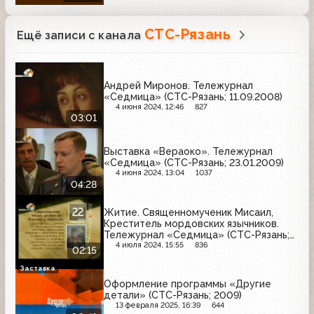
СТС-Рязань
Ещё записи с канала
Андрей Миронов. Тележурнал
«Седмица» (СТС-Рязань; 11.09.2008)
4 июня 2024, 12:46
827
03:01
Выставка «Вераоко». Тележурнал
«Седмица» (СТС-Рязань; 23.01.2009)
4 июня 2024, 13:04
1037
04:28
Житие. Священномученик Мисаил,
Креститель мордовских язычников.
Тележурнал «Седмица» (СТС-Рязань;
22.04.2010)
4 июля 2024, 15:55
836
02:15
Заставка
Оформление программы «Другие
детали» (СТС-Рязань; 2009)
13 февраля 2025, 16:39
644