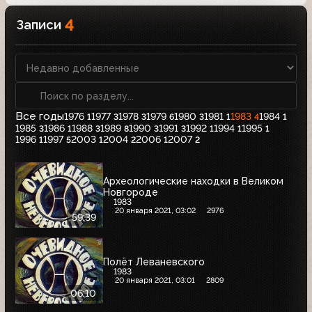
4
Записи
Все годы
1976
1977
1978
1979
1980
1981
1983
1984
1
3
3
6
3
1
4
1
1985
1986
1988
1989
1990
1991
1992
1994
1995
3
1
3
8
3
3
1
1
1
1996
1997
2003
2004
2006
2007
1
5
1
2
1
2
Археологические находки в Великом
Новгороде
1983
20 января 2021, 03:02
2976
59:39
Полёт Леваневского
1983
20 января 2021, 03:01
2809
06:10