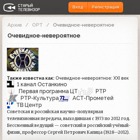
Вход
Регистрация
Архив
ОРТ
Очевидное-невероятное
Очевидное-невероятное
Также известна как:
Очевидное-невероятное: XXI век
1 канал Останкино
Первая программа ЦТ
РТР
РТР-Культура
АСТ-Прометей
ТВ Центр
Советская и российская научно-популярная
телевизионная передача, выходившая с 1973 по 2012 год.
Бессменный ведущий — советский и российский учёный-
физик, профессор Сергей Петрович Капица (1928—2012).