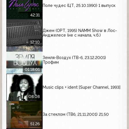
Поле чудес (ЦТ, 25.10.1990) 1 выпуск
42:31
Джем (ОРТ, 1995) NAMM Show в Лос-
Анджелесе (не с начала, ч.б.)
12:10
Земля-Воздух (ТВ-6, 23.12.2001)
Трофим
01:18:01
Music clips + ident [Super Channel, 1993]
08:08
За стеклом (ТВ6, 21.11.2001) 21.50
51:26