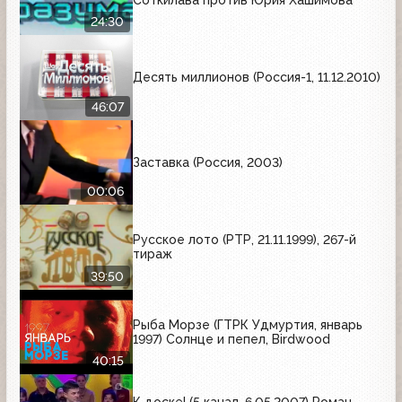
24:30
Десять миллионов (Россия-1, 11.12.2010)
46:07
Заставка (Россия, 2003)
00:06
Русское лото (РТР, 21.11.1999), 267-й
тираж
39:50
Рыба Морзе (ГТРК Удмуртия, январь
1997) Солнце и пепел, Birdwood
40:15