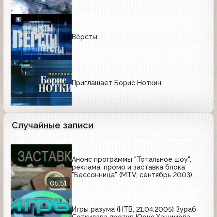
Вёрсты
Приглашает Борис Ноткин
Случайные записи
Анонс программы "Тотальное шоу",
реклама, промо и заставка блока
"Бессонница" (MTV, сентябрь 2003)
Белый медведь, Heineken, Билайн GSM,
05:51
Nescafe, Orbit
Игры разума (НТВ, 21.04.2005) Зураб
Соткилава против Юрия Хашимова