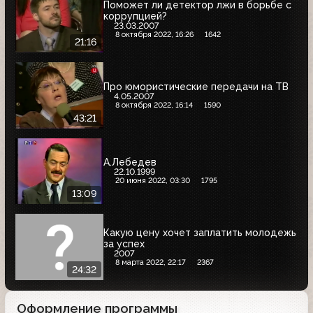
Поможет ли детектор лжи в борьбе с
коррупцией?
23.03.2007
8 октября 2022, 16:26
1642
21:16
Про юмористические передачи на ТВ
4.05.2007
8 октября 2022, 16:14
1590
43:21
А.Лебедев
22.10.1999
20 июня 2022, 03:30
1795
13:09
Какую цену хочет заплатить молодежь
за успех
2007
8 марта 2022, 22:17
2367
24:32
Оформление программы