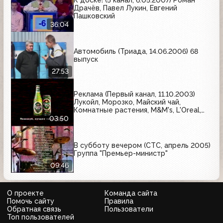
К доске! (5 канал, 6.05.2007) Роман
Драчёв, Павел Лукин, Евгений
Пашковский
36:04
Автомобиль (Триада, 14.06.2006) 68
выпуск
27:53
Реклама (Первый канал, 11.10.2003)
Лукойл, Морозко, Майский чай,
Комнатные растения, M&M's, L'Oreal,
National Geographic, Carlsberg,
03:50
Кириешки, Clearasil, Luxoil
В субботу вечером (СТС, апрель 2005)
Группа "Премьер-министр"
09:46
О проекте
Команда сайта
Помочь сайту
Правила
Обратная связь
Пользователи
Топ пользователей