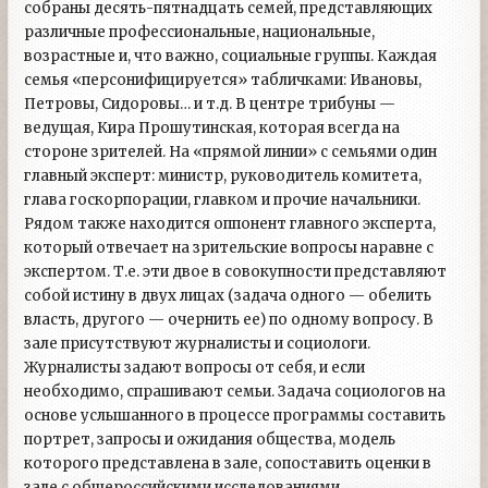
собраны десять-пятнадцать семей, представляющих
различные профессиональные, национальные,
возрастные и, что важно, социальные группы. Каждая
семья «персонифицируется» табличками: Ивановы,
Петровы, Сидоровы… и т.д. В центре трибуны —
ведущая, Кира Прошутинская, которая всегда на
стороне зрителей. На «прямой линии» с семьями один
главный эксперт: министр, руководитель комитета,
глава госкорпорации, главком и прочие начальники.
Рядом также находится оппонент главного эксперта,
который отвечает на зрительские вопросы наравне с
экспертом. Т.е. эти двое в совокупности представляют
собой истину в двух лицах (задача одного — обелить
власть, другого — очернить ее) по одному вопросу. В
зале присутствуют журналисты и социологи.
Журналисты задают вопросы от себя, и если
необходимо, спрашивают семьи. Задача социологов на
основе услышанного в процессе программы составить
портрет, запросы и ожидания общества, модель
которого представлена в зале, сопоставить оценки в
зале с общероссийскими исследованиями.