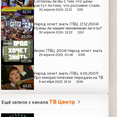
Согласны ли Вы с тем, что цены
растут потому, что россияне стали
жить богаче?
30 апреля 2024, 13:21
1119
32:10
Народ хочет знать (ТВЦ, 17.12.2004)
Нужны ли нашим чиновникам льготы?
30 апреля 2024, 13:22
1152
35:00
Анонс
Анонс (ТВЦ, 2004) Народ хочет знать
29 апреля 2025, 20:48
1095
00:29
Народ хочет знать (ТВЦ, 4.05.2007)
Про юмористические передачи на ТВ
8 октября 2022, 16:14
1594
43:21
ТВ Центр
Ещё записи с канала