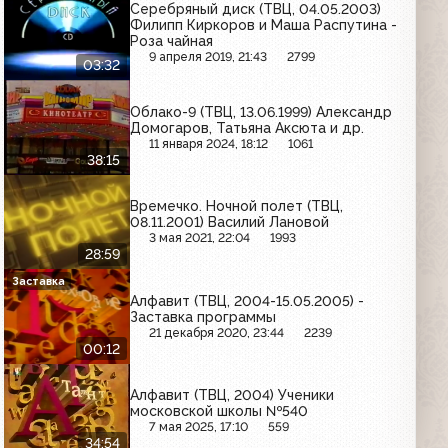
Серебряный диск (ТВЦ, 04.05.2003)
Филипп Киркоров и Маша Распутина -
Роза чайная
9 апреля 2019, 21:43
2799
03:32
Облако-9 (ТВЦ, 13.06.1999) Александр
Домогаров, Татьяна Аксюта и др.
11 января 2024, 18:12
1061
38:15
Времечко. Ночной полет (ТВЦ,
08.11.2001) Василий Лановой
3 мая 2021, 22:04
1993
28:59
Заставка
Алфавит (ТВЦ, 2004-15.05.2005) -
Заставка программы
21 декабря 2020, 23:44
2239
00:12
Алфавит (ТВЦ, 2004) Ученики
московской школы №540
7 мая 2025, 17:10
559
34:54