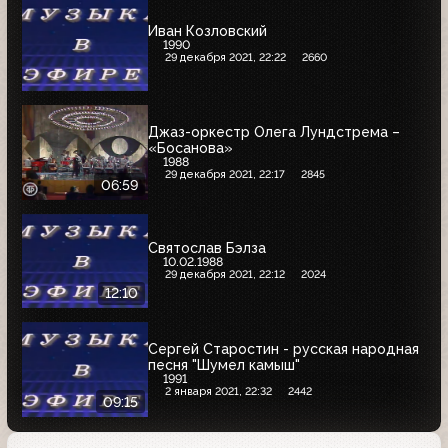
Иван Козловский
1990
29 декабря 2021, 22:22
2660
Джаз-оркестр Олега Лундстрема –
«Босанова»
1988
29 декабря 2021, 22:17
2845
06:59
Святослав Бэлза
10.02.1988
29 декабря 2021, 22:12
2024
12:10
Сергей Старостин - русская народная
песня "Шумел камыш"
1991
2 января 2021, 22:32
2442
09:15